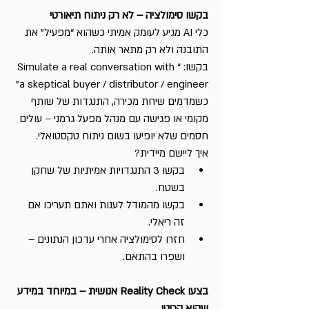
בקשו סימולציה – לא רק ניתוח תיאורטי
כלי AI מגיע לעומק אמיתי כשהוא “מפעיל” את 
התובנה ולא רק מתאר אותה.
בקשו: “Simulate a real conversation with 
a skeptical buyer / distributor / engineer”
כשמדמים שיחת מכירה, התנגדות של שותף 
מקומי או פגישה עם מנהל מפעל גרמני – עולים 
חסמים שלא יופיעו בשום ניתוח טקסטואלי.
איך ליישם מיידית?
בקשו 3 התנגדויות אמיתיות של שחקן 
בשטח.
בקשו מהמודל לענות ואתם תעריכו אם 
זה ריאלי.
חזרו לסימולציה אחרי עדכון הנתונים – 
ושפרו בהתאם.
בצעו Reality Check אנושית – במיוחד במידע 
שהוא קריטי