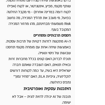
בדקו באמצעות שיחה קצרה עם מומחה מקומי, 
שותף מקומי, מפיץ, אינטגרטור, או לקוח (אפילו 
לקוח דומה במדינה אחרת) - מי מקבל החלטה 
בפועל, מי מעכב את תהליך המכירה, מה נחשב 
Risk משמעותי מבחינתם, מהו מחזור המכירה 
המקובל בענף.
חסמים תרבותיים ומסחריים
ה-AI מתקשה לזהות דקויות של תרבות עסקית.
באמצעות שיחה אחת עם מומחה מקומי תחסכו 
שבועות של ניסוי וטעייה.
תוכלו לבדוק האם קונים בכלל מחברות זרות 
ובאילו תנאים, האם העובדה שאתם חברה 
ישראלית היא בעיה, עד כמה לקוחות דורשים 
לוקליזציה, ציפיות SLA, האם “מחיר נמוך” 
נתפס כחולשה.
היתכנות עסקית ואופרטיבית
תובנה של AI יכולה להיות לוגית – אבל לא 
ישימה.