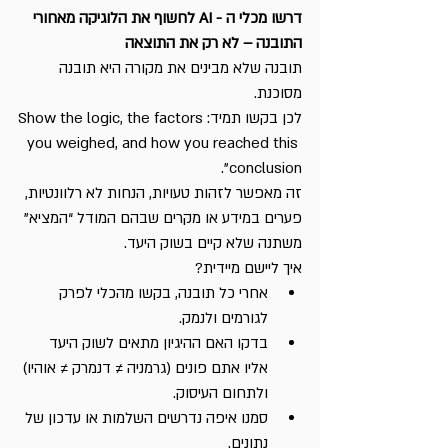
דרשו מכלי ה - AI לחשוף את הלוגיקה מאחורי 
התובנה – לא רק את התוצאה
תובנה שלא מבינים את מקורה היא תובנה 
מסוכנת.
לכן בקשו תמיד:Show the logic, the factors 
you weighed, and how you reached this 
conclusion”.
זה מאפשר לזהות טעויות, הנחות לא רלוונטיות, 
פערים במידע או מקרים שבהם המודל “המציא” 
משתנה שלא קיים בשוק היעד.
איך ליישם מיידית?
אחרי כל תובנה, בקשו מהכלי לפרק 
לגורמים ולנמק.
בדקו האם ההיגיון מתאים לשוק היעד 
אליו אתם פונים (גרמניה ≠ דנמרק ≠ אוהיו) 
ולתחום העיסוק.
סמנו איפה נדרשים השלמות או עדכון של 
נתונים.