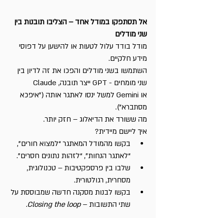
אל תסתפקו במודל אחד – הצליבו תובנות בין 
שני מודלים
מודל בודד עלול לטעות או להישען על דפוסי 
מידע חלקיים.
השתמשו בשני מודלים והפכו את זה לדיון בין 
שני מומחים - GPT ייצר תובנה, Claude 
או Gemini למשל ינסו לאתגר אותה ("איפכא 
מסתברא").
מה ששורד את הדיאלוג – חזק יותר.
איך ליישם מיידית?
בקשו מהמודל המאתגר “למצוא חורים”, 
“לאתגר הנחות”, “לזהות נתונים חסרים”.
שלבו בין פרספקטיבות – טכנולוגית, 
מסחרית, רגולטורית.
בקשו לבנות מסקנה חדשה שמבוססת על 
שתי התשובות – 
Closing the loop.