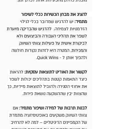
מובנית כחלק מהפעילות אחת לפרק זמן.
להציג את מבחן הכשירות ככלי לשיפור 
מתמיד:
 יש להדגיש שמדובר בכלי לגילוי 
הזדמנויות לצמיחה. 
 להדגיש שהבדיקה מיועדת 
לשפר את תהליכי העבודה והביצועים ולא 
לביקורת אישית על פעילות צוותי השיווק 
והמכירות. 
המטרה היא לזהות נקודות חולשה 
ולהפוך אותן ל - Quick Wins.
לקשור את האודיט לתוצאות עסקיות:
 להראות 
כיצד התאמות קטנות בתהליכים יכולות לשפר 
את אחוזי הסגירה ולהוביל לתוצאות מיידיות, כך 
שהצוות יבין שההשקעה נושאת פירות.
לבנות תרבות של למידה ושיפור מתמיד:
 אם 
צוותי השיווק משקיעים באופטימיזציה מתמדת 
של הקמפיינים הדיגיטליים – למה לא להרחיב 