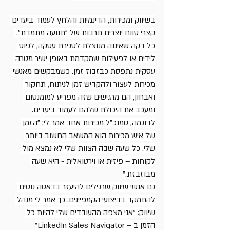
בשיווק ומכירות, הדינמיות והלחץ לעמוד ביעדים 
קצרי טווח יוצרים תרבות של "תנועה מתמדת". 
כל דקה שאיננה מנוצלת לסגירת עסקה, לגיוס 
לידים או לפעילות שמקדמת באופן ישיר מטרה 
עסקית נתפסת כבזבוז זמן. כשמבקשים מאנשי 
מכירות לעצור ולהקדיש זמן לניתוח, תחקור 
ואבחון, הם מרגישים שזה מפריע למומנטום 
ומעכב את היכולת שלהם לעמוד ביעדים.
לדוגמה, סמנכ"ל מכירות אחד אמר לי: "הזמן 
של איש מכירות הוא המשאב החשוב ביותר 
שלי. כל שעה שבה הצוות שלי לא נמצא מול 
לקוחות – פיזית או וירטואלית - היא שעה 
מבוזבזת."
גם אנשי שיווק שרגילים להיעזר בדאטה נוטים 
להתמקד בביצועי הקמפיינים. כך אמר לי מנהל 
שיווק: "אני מצפה מהעובדים שלי להיות כל 
הזמן ב – LinkedIn Sales Navigator"