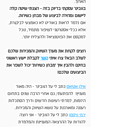
הארוך.
בוובינר עסקתי בדיוק בזה - הצגתי שיטה קלה 
ליישום ומהירה לביצוע של מבחן כשירות.
אם נלמד לראות באודיט לא כאמצעי לביקורת, 
אלא ככלי אסטרטגי לשיפור מתמיד, נוכל 
למקסם את הפוטנציאל ולהצליח יותר.
רוצים לקחת את מערך השיווק והמכירות שלכם 
לשלב הבא? צרו איתי 
קשר
 לקבלת ייעוץ ראשוני 
בחינם ולהבין איך 'מבחן כשירות' יכול לשפר את 
הביצועים שלכם!
אילן אטיאס
כתב לי על הוובינר - היה מאוד 
מעניין!  להפתעתי, גם אחרי הרבה שנים בתחום 
היזמות, למדתי רעיונות חדשים ודרך הסתכלות 
רעננה ומאורגנת על נושא השיווק והמכירות.
ירמי וויסמן
 כתב לי על הוובינר - אני רוצה 
להודות על ההרצאה המעניינת והמלמדת 