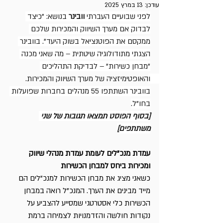
עודכן:
13 במרץ 2025
לפני שבועיים העברתי 
וובינר
 בנושא: "כיצד 
לבדוק אם מערך השיווק והמכירות שלכם 
ממקסם את הפוטנציאל בשוק היעד". בוובינר 
הצגתי מתודולוגיה שיטתית – מה שאני מכנה 
"מבחן כשירות" – לבדיקת התהליכים 
והאופטימיזציה של מערך השיווק והמכירות. 
בוובינר השתתפו 55 מנהלים בחברות שפועלות 
בחו"ל.
[בסוף הפוסט תמצאו תגובות של שני 
משתתפים]
עמדת מנכ"לים לעומת עמדת מנהלי שיווק 
ומכירות ביחס למבחן הכשירות
כשאני מציג את מבחן הכשירות למנכ"לים הם 
מייד מבינים את הערך. המנכ"ל רואה במבחן 
הכשירות כלי אסטרטגי שמסייע להצביע על 
נקודות חולשה והזדמנויות לצמיחה ברמת 