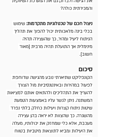
את הגישה ולבדוק גם את המערכת השיווקית 
והמכירתית כולה?
ניצול חכם של טכנולוגיות מתקדמות:
 שימוש 
בכלי בינה מלאכותית יכול להפוך את תהליך 
הניתוח ליעיל ומהיר, כך שהעצירה תהיה 
מינימלית אך התועלת תהיה מרבית [מאוד 
חשוב].
סיכום
הקונפליקט שתיארתי נובע מהגישה שדוחפת 
לפעול במהירות ובאינטנסיביות מול הצורך 
להעריך את התהליכים ולהתאים אותם למציאות 
המשתנה. ניתן לגשר עליו באמצעות הטמעת 
שיטות ניתוח קצרות ויעילות כחלק בלתי נפרד 
מהשגרה. כך שהצוות לא יראה בהן עצירה 
מעכבת, אלא כלי שמחזק את יכולותיו, מעלה 
את היעילות ומביא לתוצאות מיטביות בטווח 