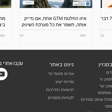
אם היית יכול לעקוב רק אחרי 7 דברים
איזו החלטת GTM אחת, אם נדייק
מה 
אותה, תשפר את כל מערכת השיווק
ביצועי ה
והמכירות?
עקבו אחרי 
במגזין
ניווט באתר
דים
אודות מיכאל גלי
שוק זר
שירותי ייעוץ
וק יעד
הרצאות והדרכות
ושותפים
לקוחות מספרים
נהל שיווק ומכירות
סקי