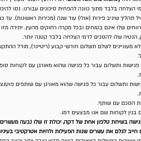
י הצלחה בלבד מתוך כוונה להפחית סיכונים עבורנו. נסו להיכנ
 תהליך שיניב פירות (אולי) עוד שנה (מכירות ראשונות). עד כמ
וחים שלו אינם בטוחים ובכל מקרה רחוקים מהעין. יתירה מזו 
 הנטיה שלו להסכים לדמי הצלחה בלבד קטנה יותר.
א מעוניינים לשלם תשלום חודשי קבוע (ריטיינר), מודל ההתקש
: 
 פגישות ותשלום עבור כל פגישה שהוא מאורגן עם לקוחות סופי
.
גישות ותשלום עבור כל פגישה שהוא מאורגן עם שותפים פוטנצי
.
מת הסכם עם שותף.
 בגין לקוחות שם אנו מבצעים דמו. 
גישה בשיחת טלפון אחת של דקה, יכולת זו שלו נבעה מעשרים 
ייב לגלם את עשרים שנות הפעילות ולהיות אטרקטיבי בעיניו.
אותי שאיכות הפעילות השיווקית בשוק חדש טובה יותר וקצב החדי