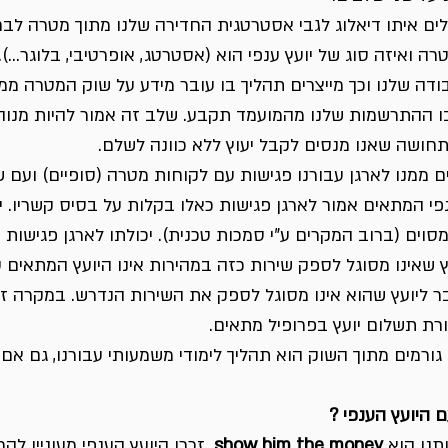
לים איתו דיאלוג לגבי אסטרטגית החדירה שלנו מתוך מטרה לבח
רה ואיזה סוג של יועץ ענפי הוא (אסטרטג, אופרטיבי, בלוגר…).
ה שלנו וכך מייצרים תהליך בו עובר מידע על שוק המטרה ממנו 
בו ההתרשמות שלנו מהמועמד תקבע. שלב זה אמור להיות מנוהל
חושה שאנו מנסים לקבל יעוץ ללא כוונה לשלם.
ם ממנו לארגן עבורנו פגישות עם לקוחות מטרה (סופיים) ועם 
נפי המתאים אמור לארגן פגישות כאלו בקלות על בסיס קשריו. ית
ים (ברוב המקרים ע”י סמכות טכנית). יכולתו לארגן פגישות 
עץ שאינו מסוגל לספק שירות כזה במהירות אינו היועץ המתאים ע
ליועץ שהוא אינו מסוגל לספק את השירות הנדרש. במקרה זה
רת תשלום יועץ בפרופיל מתאים. 
ורמים מתוך השוק הוא תהליך לימודי משמעותי עבורנו, גם אם אי
היועץ הענפי ?
נו הוא 
show him the money
. זכרו היועץ הענפי מעוניין להר