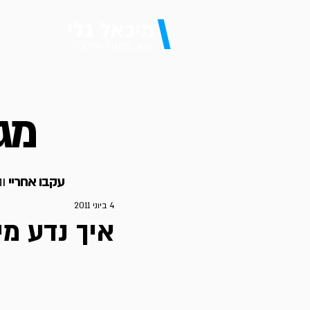
\
מיכאל גלי
יועץ, מנטור ומרצה
מגז
עקבו אחריי
וה
4 ביוני 2011
איך נדע מי