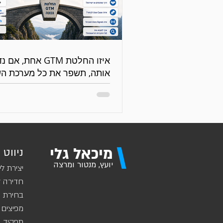
איזו החלטת GTM אחת, אם
אותה, תשפר את כל מערכת הש
והמכירות?
\
מיכאל גלי
ניווט 
יועץ, מנטור ומרצה
יצירת לי
חדירה ל
בחירת ש
מפיצים 
תפקיד מ