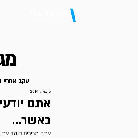
\
מיכאל גלי
יועץ, מנטור ומרצה
מגז
עקבו אחריי
וה
3 באוג׳ 2014
אתם יודעי
כאשר…
אתם מכירים היטב את ש