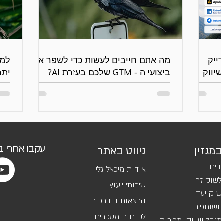
 נדייק
מה אתם חייבים לעשות כדי לשפר את
יווק
ביצועי ה - GTM שלכם בעזרת AI?
יתר
גנר
עקבו אחרי 
במגזין
ניווט באתר
דים
אודות מיכאל גלי
שוק זר
שירותי ייעוץ
וק יעד
הרצאות והדרכות
ושותפים
לקוחות מספרים
נהל שיווק ומכירות