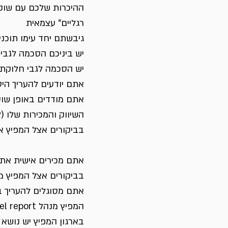
ההיכרות שלכם עם שוק 
רגליים” עצמאית
גיבשתם יחד עימו תוכנ
יש ביניכם הסכמה לגבי
יש הסכמה לגבי חלוקת 
אתם יודעים להעריך הי
אתם מודדים באופן שוט
השיווק והמכירות שלו (
בביקורים אצל המפיץ את
אתם מכירים אישית את 
בביקורים אצל המפיץ מ
אתם מסוגלים להעריך ב
המפיץ מנהל funnel report אשר פתוח בפניכם ומהווה בסיס לדיאלוג אתכם
בארגון המפיץ יש נושא תפקיד שמנה