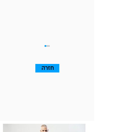
חזרה
13 עקרונות שאתם חייבים
לדעת על Go To Market (אלה
שבאמת ייצרו עסקאות)