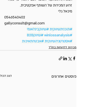
זרוע המכירות של השותף אפקטיבית.
מיכאל גלי
0546540402
gallyconsult@gmail.com
#תוכניתשיווקית
#שיווקבינלאומי
#winlossanalysis
#שיווקB2B
#אסטרטגיהשיווקית
#אבטחתאיכות
מכירות ללקוחות בחו"ל
פוסטים אחרונים
הצג הכול