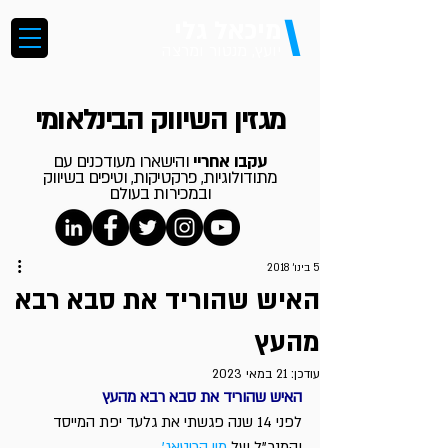
\
מיכאל גלי
יועץ, מנטור ומרצה
מגזין השיווק הבינלאומי
עקבו אחריי
והישארו מעודכנים עם
מתודולוגיות, פרקטיקות, וטיפים בשיווק
ובמכירות בעולם
5 בינו׳ 2018
האיש שהוריד את סבא רבא
מהעץ
עודכן:
21 במאי 2023
האיש שהוריד את סבא רבא מהעץ
לפני 14 שנה פגשתי את גלעד יפת המייסד 
והמנכ”ל של 
מיי הריטאג’
.