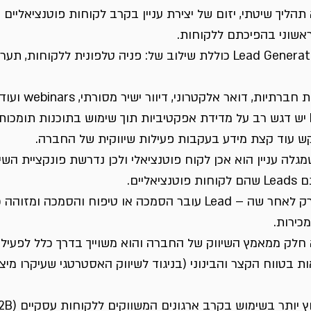
Lead Gener הוא תהליך שיטתי, יזום של יצירת עניין בקרב לקוחות פוטנציאליים
אשוני בהפיכתם ללקוחות.
פעילות שיווקית של Lead Generation כוללת שילוב של: פניה טלפונית ללקוחו
גלה עניין הוא אכן לקוח פוטנציאלי ולכן נדרשת פונקציית השיו
ליים.
תהליך המכירה מתחיל רק לאחר שה – Lead עובר הסמכה או טיפוח והסמ
כירות.
Lead Gener הוא חלק ממאמץ השיווק של החברה והוא משוייך בדרך כלל לפעי
 בטווח הקצר והבינוני (בניגוד לשיווק האסטרטגי שעיקרו מיצו