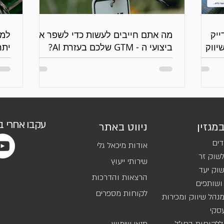
 נדייק
מה אתם חייבים לעשות כדי לשפר את
יווק
ביצועי ה - GTM שלכם בעזרת AI?
יתר
גנר
עקבו אחרי 
במגזין
ניווט באתר
דים
אודות מיכאל גלי
שוק זר
שירותי ייעוץ
וק יעד
הרצאות והדרכות
ושותפים
לקוחות מספרים
נהל שיווק ומכירות
סקי
ללקוחות בחו"ל
תנאי שימוש