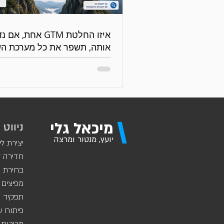
איזו החלטת GTM אחת, אם
אותה, תשפר את כל מערכת הש
והמכירות?
\
מיכאל גלי
ניווט 
יועץ, מנטור ומרצה
יצירת לי
חדירה ל
בחירת ש
מפיצים 
תפקיד מ
פיתוח ע
מכירות 