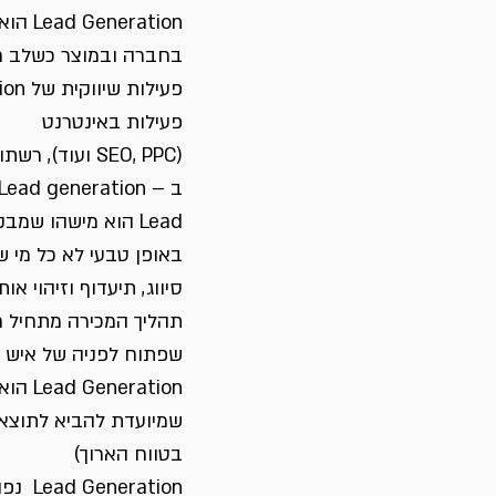
ation
בחברה ובמוצר כשלב ר
פעילות באינטרנט 
(SEO, PPC ועוד), רשתות חברתיות, דואר אלקטרוני, דיוור ישיר מסורתי, webinars ועוד.
ב – Lead generation יש דגש רב על מדידת אפקטיביות תוך שימוש בתוכנות תומכות.
Lead הוא מישהו שמבקש עוד קצת מידע בעקבות פעילות שיווקית של החברה. 
באופן טבעי לא כל מי שמ
סיווג, תיעדוף וזיהוי אותם Leads שהם לקוחות פוטנציא
שפתוח לפניה של איש מ
ation
שמיועדת להביא לתוצאות
בטווח הארוך)
Lead Generation  נפוץ יותר בשימוש בקרב ארגונים המשווקים ללקוחות עסקיים (B2B).