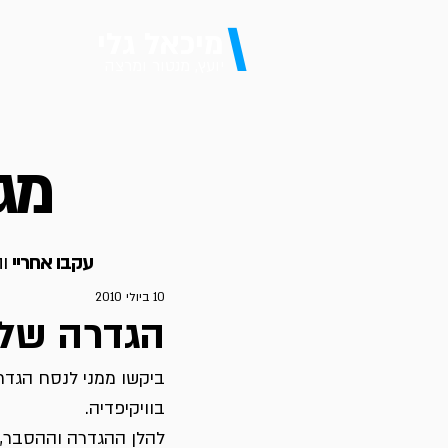
\
מיכאל גלי
יועץ, מנטור ומרצה
מגז
עקבו אחריי
וה
10 ביולי 2010
הגדרה של Lead Generation בוויקיפ
בוויקיפדיה.
להלן ההגדרה וההסבר,