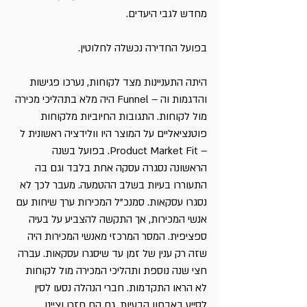
מחדש לגבי היעדים.
בפועל החדירה נכשלה לחלוטין.
היתה התעניינות מצד לקוחות, נערכו פגישות 
והדגמות וה – Funnel היה מלא בתהליכי מכירה 
מול לקוחות. התגובות החיוביות מלקוחות 
פוטנציאליים על המוצר היו וולידציה ראשונית ל 
– Product Market Fit. בפועל בשנה 
הראשונה נסגרה עסקה אחת בלבד וגם בה 
התעוררו בעיות בשלב ההטמעה. מעבר לכך לא 
נסגרו עסקאות. סמנכ"ל המכירות ערך שיחות עם 
אנשי המכירות, אך התקשה להצביע על בעיה 
ספציפית. המסר המרכזי מאנשי המכירות היה 
שזה רק ענין של זמן עד שיסגרו עסקאות. עברה 
חצי שנה נוספת ותהליכי המכירה מול לקוחות 
לא הראו התקדמות. חברי הנהלה נסעו לסין 
לסייע באבחון הבעיות. גם הם חזרו וציינו 