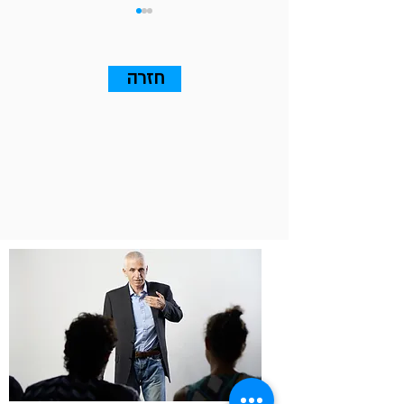
חזרה
13 עקרונות שאתם חייבים
לדעת על Go To Market (אלה
שבאמת ייצרו עסקאות)