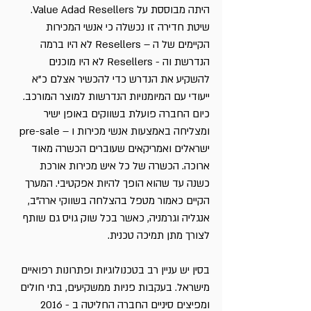
היתה מבוססת על Value Adad Resellers. 
שיטת חדירה זו נכשלה כי אנשי המכירות 
הקיימים של ה – Resellers לא היו ברמה 
הנדרשת וה - Resellers לא היו מוכנים 
להשקיע את הנדרש כדי להכשיר אצלם כ"א 
ייעודי עם המיומנויות הנדרשות למוצר המורכב. 
כיום החברה פועלת בשווקים באופן ישיר 
ומצליחה באמצעות אנשי מכירות ו – pre-sale 
ישראלים ואמריקאים שעוברים הכשרה מאוד 
ארוכה. הכשרה של כל איש מכירות אורכת 
כשנה עד שהוא הופך להיות אפקטיבי. המערך 
הקיים כאמור מטפל בהצלחה בשווקי ארה"ב, 
אנגליה וגרמניה, כאשר בכל שוק גויס גם שותף 
לצורך מתן תמיכה טכנית.
בסין יש עניין רב בטכנולוגיות ופתרונות רפואיים 
מישראל. בעקבות פניות ממשקיעים, בתי חולים 
ומפיצים סיניים החברה החליטה ב - 2016 