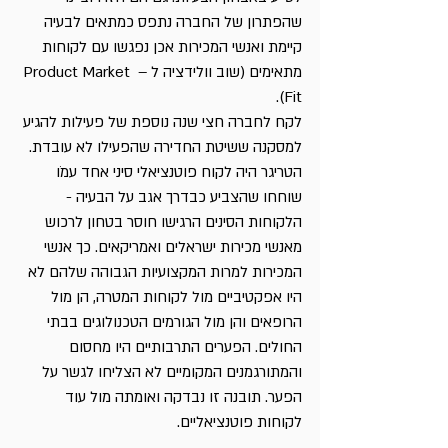
שהפתרון של החברה נתפס כמתאים לבעיה 
קיימת ואנשי המכירות אכן נפגשו עם לקוחות 
מתאימים (שוב וולידציה ל – Product Market 
Fit).
לקח לחברה חצי שנה נוספת של פעילות להגיע 
למסקנה ששיטת החדירה שהפעילו לא עובדת.
הטריגר היה לקוח פוטנציאלי סיני אחד עמֹו 
שוחחו שהצביע כבדרך אגב על הבעיה - 
הלקוחות הסינים הרגישו חוסר בטחון לרכוש 
מאנשי מכירות ישראלים ואמריקאים. כך אנשי 
המכירות למרות המקצועיות הגבוהה שלהם לא 
היו אפקטיביים מול לקוחות המטרה, הן מול 
הרופאים והן מול הגורמים הטכנולוגים בבתי 
החולים. הפערים התרבותיים היו מחסום 
והמתורגמנים המקומיים לא הצליחו לגשר על 
הפער. תובנה זו נבדקה ואומתה מול עוד 
לקוחות פוטנציאליים.