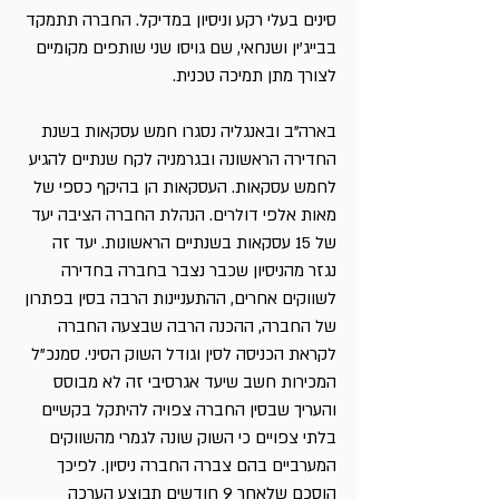
סינים בעלי רקע וניסיון במדיקל. החברה תתמקד 
בבייג'ין ושנחאי, שם גויסו שני שותפים מקומיים 
לצורך מתן תמיכה טכנית.
בארה"ב ובאנגליה נסגרו חמש עסקאות בשנת 
החדירה הראשונה ובגרמניה לקח שנתיים להגיע 
לחמש עסקאות. העסקאות הן בהיקף כספי של 
מאות אלפי דולרים. הנהלת החברה הציבה יעד 
של 15 עסקאות בשנתיים הראשונות. יעד זה 
נגזר מהניסיון שכבר נצבר בחברה בחדירה 
לשווקים אחרים, ההתעניינות הרבה בסין בפתרון 
של החברה, ההכנה הרבה שבצעה החברה 
לקראת הכניסה לסין וגודל השוק הסיני. סמנכ"ל 
המכירות חשב שיעד אגרסיבי זה לא מבוסס 
והעריך שבסין החברה צפויה להיתקל בקשיים 
בלתי צפויים כי השוק שונה לגמרי מהשווקים 
המערביים בהם צברה החברה ניסיון. לפיכך 
הוסכם שלאחר 9 חודשים תבוצע הערכה 