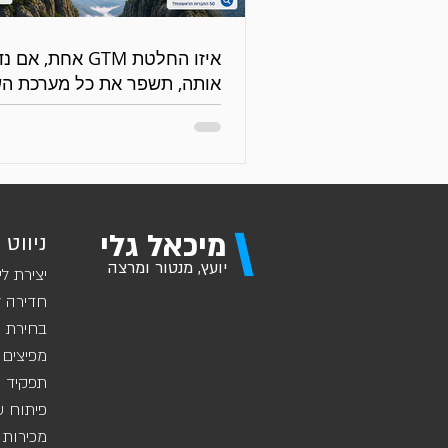
איזו החלטת GTM אחת, אם
אותה, תשפר את כל מערכת הש
והמכירות?
\
מיכאל גלי
ניווט 
יועץ, מנטור ומרצה
יצירת לי
חדירה ל
בחירת ש
מפיצים 
תפקיד מ
פיתוח ע
מכירות 