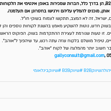
חברות מצליחות ב – B2B, הן בדרך כלל, חברות שמכירות באופן אינטימי את הלק
ותן, מוכנים להמליץ עליהם וירגישו בחסרונן אם תעלמנה.
 ישראל, זה לא המצב, תתקשו לצמוח בשוקי חו”ל.
שוק חדש, נוטות להשקיע מאמץ בהשגת לקוחות נוספים והן ל
ם. זו טעות שגורמת לעצירת ההתקדמות בשוק. הפוקוס הראשוני
ים, טיפול מושלם בלקוח שזה עתה רכש, עד שיהפוך ל”אוהב”.
gallyconsult@gmail.com
, 
הולהשיווקB2B
#שיווקB2B
#שיווקבינלאומי