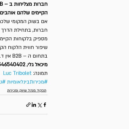
הקיימים שלהם אוהבים א
אם בשוק המקומי שלכם,
חברות, בתחילת הדרך ב
מספיק בלקוחות הקיימי
שיפור חווית הלקוח הקי
בתחום ה – B2B אין דבר חשוב יותר מהמלצה של לקוח “אוהב”.
מיכאל גלי, 
0546540402
תמונה: 
Luc Tribolet
#מכירותבינלאומיות
#ני
תפקיד מנהל שיווק ומכירות