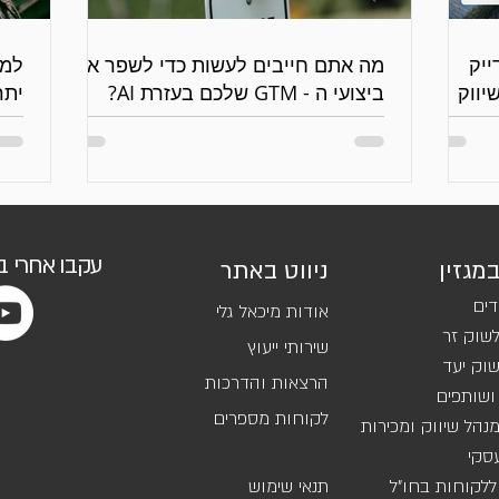
 נדייק
מה אתם חייבים לעשות כדי לשפר את
יווק
ביצועי ה - GTM שלכם בעזרת AI?
יתר
גנר
עקבו אחרי 
במגזין
ניווט באתר
דים
אודות מיכאל גלי
שוק זר
שירותי ייעוץ
וק יעד
הרצאות והדרכות
ושותפים
לקוחות מספרים
נהל שיווק ומכירות
סקי
ללקוחות בחו"ל
תנאי שימוש