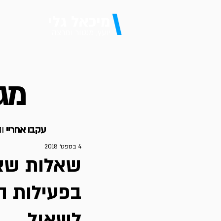
\
מיכאל גלי
יועץ, מנטור ומרצה
מגז
עקבו אחריי
וה
4 בספט׳ 2018
שאלות שא
בפעילות ה
לשאול