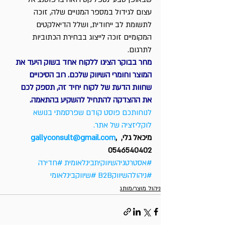
עצום לגידול במספר המנויים שלה, זוכה 
לתשומת לב ייחודית, ושלל הדיאלקטים 
המקומיים זוכה לייצוג בבחירת הכתוביות 
לתרגום.
מחר בבוקר הציגו ללקוח אחד בשוק היעד את 
המוצר וחומרי השיווק שלכם. רוב הסיכויים 
שחוות הדעת של לקוח יחיד זה, תספק לכם 
את ההצדקה להתחיל להשקיע בהתאמה.
לנוחותכם פוסט קודם שפרסמתי בנושא 
לוקליזציה של אתר.
מיכאל גלי, 
, 
gallyconsult@gmail.com
0546540402
#אסטרטגיהשיווקיתבינלאומית
#חדירה
#ניהולהשיווקB2B
#שיווקבינלאומי
ניהול מוצר/מותג