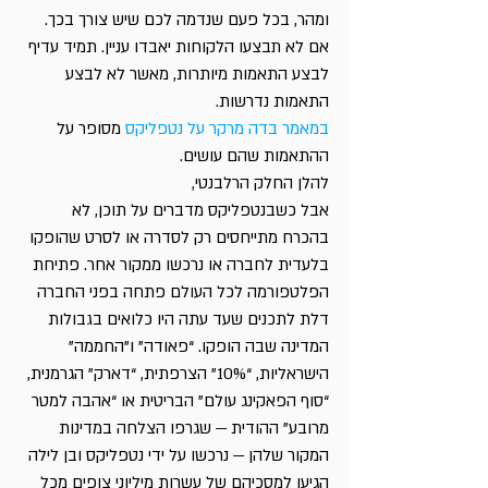
ומהר, בכל פעם שנדמה לכם שיש צורך בכך. 
אם לא תבצעו הלקוחות יאבדו עניין. תמיד עדיף 
לבצע התאמות מיותרות, מאשר לא לבצע 
התאמות נדרשות.
במאמר בדה מרקר על נטפליקס
 מסופר על 
ההתאמות שהם עושים.
להלן החלק הרלבנטי,
אבל כשבנטפליקס מדברים על תוכן, לא 
בהכרח מתייחסים רק לסדרה או לסרט שהופקו 
בלעדית לחברה או נרכשו ממקור אחר. פתיחת 
הפלטפורמה לכל העולם פתחה בפני החברה 
דלת לתכנים שעד עתה היו כלואים בגבולות 
המדינה שבה הופקו. “פאודה” ו”החממה” 
הישראליות, “10%” הצרפתית, “דארק” הגרמנית, 
“סוף הפאקינג עולם” הבריטית או “אהבה למטר 
מרובע” ההודית — שגרפו הצלחה במדינות 
המקור שלהן — נרכשו על ידי נטפליקס ובן לילה 
הגיעו למסכיהם של עשרות מיליוני צופים מכל 