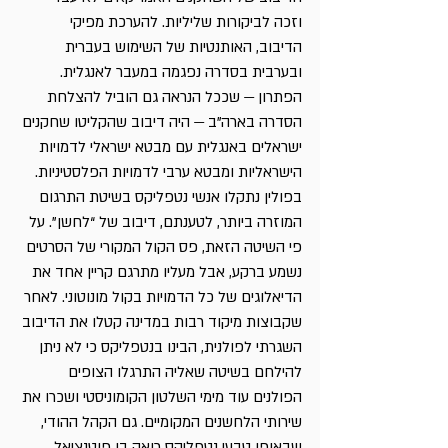
וזכה לביקורות שליליות. להערכת מפיקי 
הדיבוב, האותנטיות של השימוש בעברית 
ובערבית בסדרה נפגמה במעבר לאנגלית. 
הפתרון — שככל הנראה גם הוביל להצלחת 
הסדרה בארה”ב — היה דיבוב שהקליטו שחקנים 
ישראלים באנגלית עם מבטא ישראלי לדמויות 
הישראליות ומבטא ערבי לדמויות הפלסטיניות.
בפולין נתקלו אנשי נטפליקס בשיטת התרגום 
המוזרה ביותר, לטענתם, דיבוב של “לחשן”. על 
פי השיטה הזאת, פס הקול המקורי של הסרטים 
נשמע ברקע, אבל מעליו מתרגם קריין אחד את 
הדיאלוגים של כל הדמויות בקול מונוטוני. לאחר 
שקבוצות מיקוד רבות במדינה קטלו את הדיבוב 
השגרתי לפולנית, הבינו בנטפליקס כי לא ניתן 
להילחם בשיטה שאליה התרגלו הצופים 
הפולנים עוד מימי השלטון הקומוניסטי ושכרו את 
שירותי הלחשנים המקומיים. גם הקהל ההודי, 
שבאופן טבעי נטפליקס רואה בו פוטנציאל 