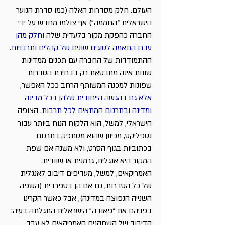
העולם. חלק מסדרות האלה (כמו סדרת הנוער 
הישראלית “החממה”) אף צולמו מחדש על ידי 
החברה כהפקת מקור בלעדית שלה 
וחלק מהן 
עברו התאמה לסוגים שונים של קהלים ותרבויות
.
ההתמודדות של החברה עם תכנים ממדינות 
שונות אינה מתבטאת רק בבחירת הסדרות 
שפונות למכנה המשותף הרחב ככל האפשר, 
אלא גם בהגשה הייחודית שלהן בכל מדינה 
ומדינה ובתרגום המתאים לכל תרבות.
 הצופה 
הישראלי, למשל, הוא הלקוח הנוח ביותר עבור 
נטפליקס, מכיוון שהוא מסתפק בתרגום 
בכתוביות בגוף הסרט, ולא משנה אם שפת 
המקור היא אנגלית, גרמנית או שוודית. 
האמריקאים, למשל, מעדיפים דיבוב לאנגלית 
של כל הסדרות, גם אם הן בספרדית (השפה 
השנייה הנפוצה במדינה), אבל כאשר הקרינו 
בפניהם את “פאודה” הישראלית התגלתה בעיה: 
הדיבוב של השחקנים האמריקאים לא עבד 