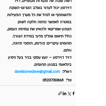
רשת ענפה של מקורות מקומיים, דויד 
דוידסון יכול לעזור בשלב הטרום-השקה 
ולהשתתף או לנהל את כל מערך הפעילות 
במטרה לאפשר כניסה חלקה לשוק 
הצפון-אמריקאי ולהאיץ את צמיחת העסק, 
כולל תיאום שת"פ מדעי במידת הצורך.  
תחומים עיקריים: פודטק, תוספי תזונה, 
וולנס. 
דויד דוידסון – יועץ עסקי בכיר בעל ניסיון 
בינלאומי במגוון תחומים. 
דוא"ל:  
davidsonedave@gmail.com
טל':  0523730868