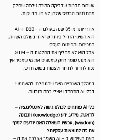
עשרות חברות שבדיקה מהירה גילתה שחלק 
מהחלטות הבסיס שלהן לא היו מדויקות.
אחרי יותר מ-35 שנה בעולם ה - B2B, ה-AI 
הוא השינוי הגדול ביותר שראיתי בעולם השיווק, 
המכירות והפיתוח העסקי.
אבל הוא לא מחליף את החלטות ה – GTM, 
הוא מנוע סופר חזק שמעצים את מי שמכיר איך 
נכון לחדור לחדור ולצמוח בשוק חדש.
במהלך השנתיים מאז שהתחלתי להשתמש 
בכלי AI התחדדו אצלי כמה תובנות.
כלי AI פותחים לכולנו גישה לאינטליגנציה – 
לדאטה, מידע, ידע (knowledge) ותבונה 
(wisdom), עכשיו השאלה האם יודעים למנף 
את זה לתוצאות עסקיות?
האם השימוש ב – AI משפר אצלכם את ה – 