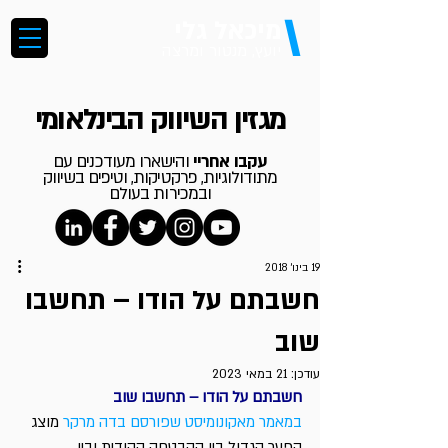
\
מיכאל גלי
יועץ, מנטור ומרצה
מגזין השיווק הבינלאומי
עקבו אחריי
והישארו מעודכנים עם
מתודולוגיות, פרקטיקות, וטיפים בשיווק
ובמכירות בעולם
19 בינו׳ 2018
חשבתם על הודו – תחשבו
שוב
עודכן:
21 במאי 2023
חשבתם על הודו – תחשבו שוב
במאמר מאקונומיסט שפורסם בדה מרקר
 מוצג 
הפער הגדול בין ההבטחה ההודית ובין 