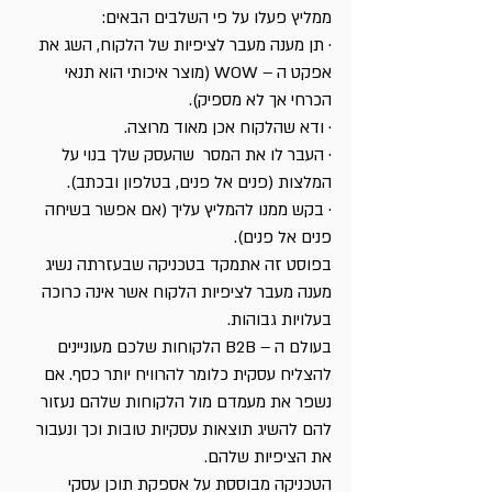
ממליץ פעלו על פי השלבים הבאים:
· תן מענה מעבר לציפיות של הלקוח, השג את 
אפקט ה – WOW (מוצר איכותי הוא תנאי 
הכרחי אך לא מספיק).
· ודא שהלקוח אכן מאוד מרוצה.
· העבר לו את המסר  שהעסק שלך בנוי על 
המלצות (פנים אל פנים, בטלפון ובכתב).
· בקש ממנו להמליץ עליך (אם אפשר בשיחה 
פנים אל פנים).
בפוסט זה אתמקד בטכניקה שבעזרתה נשיג 
מענה מעבר לציפיות הלקוח אשר אינה כרוכה 
בעלויות גבוהות. 
בעולם ה – B2B הלקוחות שלכם מעוניינים 
להצליח עסקית כלומר להרוויח יותר כסף. אם 
נשפר את מעמדם מול הלקוחות שלהם נעזור 
להם להשיג תוצאות עסקיות טובות וכך ונעבור 
את הציפיות שלהם.
הטכניקה מבוססת על אספקת תוכן עסקי  