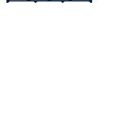
אם היית יכול לעקוב רק אחרי
7 דברים בשוק שלך, מה הם
היו?
עקבו אחרי ברשתות החברתיות ולא תפספסו
צרו קשר
הבנים 17 רמת השרון