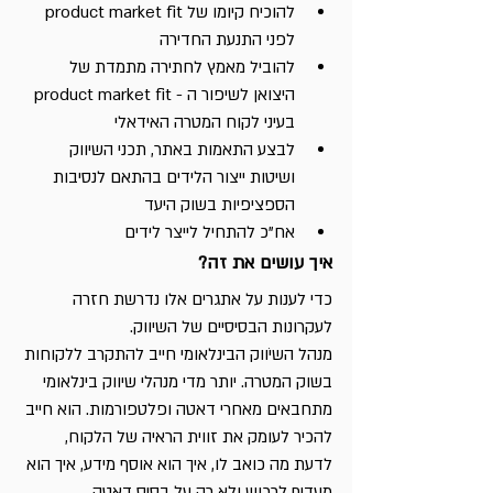
להוכיח קיומו של product market fit 
לפני התנעת החדירה
להוביל מאמץ לחתירה מתמדת של 
היצואן לשיפור ה - product market fit 
בעיני לקוח המטרה האידאלי
לבצע התאמות באתר, תכני השיווק 
ושיטות ייצור הלידים בהתאם לנסיבות 
הספציפיות בשוק היעד
אח"כ להתחיל לייצר לידים
איך עושים את זה? 
כדי לענות על אתגרים אלו נדרשת חזרה 
לעקרונות הבסיסיים של השיווק.
מנהל השיֹווק הבינלאומי חייב להתקרב ללקוחות 
בשוק המטרה. יותר מדי מנהלי שיווק בינלאומי 
מתחבאים מאחרי דאטה ופלטפורמות. הוא חייב 
להכיר לעומק את זווית הראיה של הלקוח, 
לדעת מה כואב לו, איך הוא אוסף מידע, איך הוא 
מעדיף לרכוש ולא רק על בסיס דאטה. 