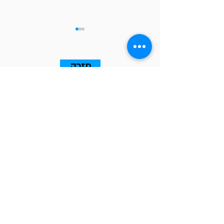
חזרה
1,000 אימיילים. אפס פגישות.
ה-AI לא נכשל - הקונטקסט
נכשל