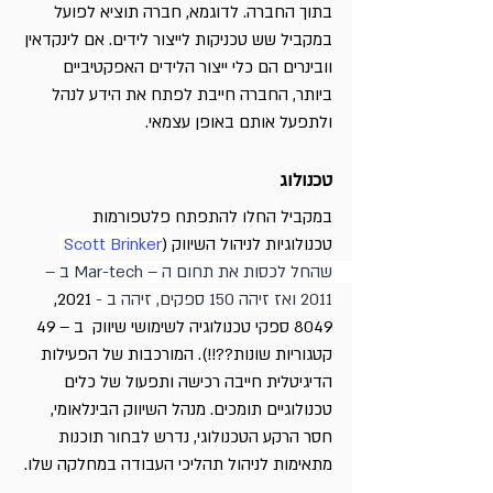
בתוך החברה. לדוגמא, חברה תוציא לפועל 
במקביל שש טכניקות לייצור לידים. אם לינקדאין 
וובינרים הם כלי ייצור הלידים האפקטיביים 
ביותר, החברה חייבת לפתח את הידע לנהל 
ולתפעל אותם באופן עצמאי.
טכנולוג
במקביל החלו להתפתח פלטפורמות 
טכנולוגיות לניהול השיווק (
Scott Brinker
שהחל לכסות את תחום ה – Mar-tech ב – 
2011 ואז זיהה 150 ספקים, זיהה ב - 
2021, 
8049 ספקי טכנולוגיה לשימושי שיווק  ב – 49 
קטגוריות שונות??!!). המורכבות של הפעילות 
הדיגיטלית חייבה רכישה ותפעול של כלים 
טכנולוגיים תומכים. מנהל השיווק הבינלאומי, 
חסר הרקע הטכנולוגי, נדרש לבחור תוכנות 
מתאימות לניהול תהליכי העבודה במחלקה שלו. 