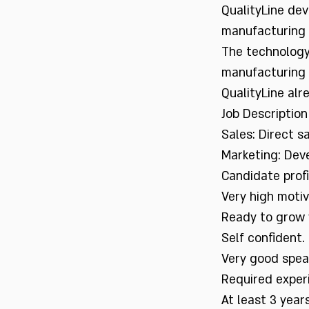
QualityLine dev
manufacturing
The technology 
manufacturing
QualityLine alr
Job Description
Sales: Direct s
Marketing: Dev
Candidate profi
Very high moti
Ready to grow
Self confident
Very good spea
Required exper
At least 3 year