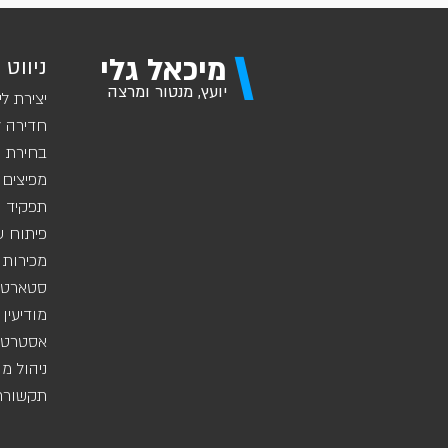
\
מיכאל גלי
ניווט 
יועץ, מנטור ומרצה
יצירת לי
חדירה ל
בחירת ש
מפיצים 
תפקיד מ
פיתוח ע
מכירות 
סטארט-
מודיעין
אסטרטגי
ניהול מ
תקשורת 