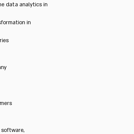
e data analytics in 
sformation in 
ries
any
omers
 software, 