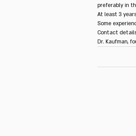
preferably in t
At least 3 yea
Some experience
Contact detail
Dr. Kaufman, f