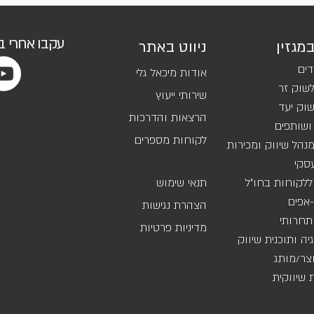
עקבו אחרי 
במגזין
ניווט באתר
דים
אודות מיכאל גלי
שוק זר
שירותי ייעוץ
וק יעד
הרצאות והדרכות
ושותפים
לקוחות מספרים
נהל שיווק ומכירות
סקי
ללקוחות בחו"ל
תנאי שימוש
אפים
הצהרת נגישות
 תחרותי
מדיניות פרטיות
ה ותוכנית שיווק
וצר/מותג
שיווקית