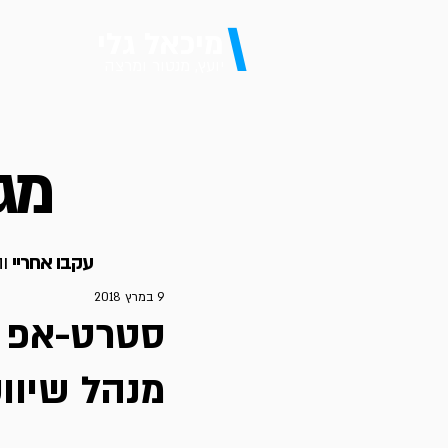
\
מיכאל גלי
יועץ, מנטור ומרצה
מגז
עקבו אחריי
וה
9 במרץ 2018
סטרט-אפ ב
מנהל שיווק