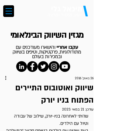
\
מיכאל גלי
יועץ, מנטור ומרצה
מגזין השיווק הבינלאומי
עקבו אחריי
והישארו מעודכנים עם
מתודולוגיות, פרקטיקות, וטיפים בשיווק
ובמכירות בעולם
26 באוק׳ 2016
שיווק ואוטובוס התיירים
הפתוח בניו יורק
עודכן:
21 במאי 2023
שהיתי לאחרונה בניו-יורק, שילוב של עבודה 
וטיול עם הילדים.
בעת שיטוט עם הילדים בטיימס סקוור “התעלקו” 