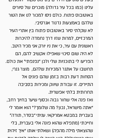
עלינו (כמו בכל עיר גדולה) מוכרים של סיורים 
באוטובוס פתוח. כולם ניסו למכור לנו את הטור 
שלהם באמצעות נדנוד אגרסיבי.
לא שקלתי סיור באוטובוס פתוח בין אתרי העיר 
המרכזיים, למרות שזו דרך נחמדה להיכרות 
ראשונית עם עיר, כי את ניו יורק אני מכיר היטב. 
לא היה שום סיכוי שאפילו אקשיב להם, הם 
הפריעו לי בתוכניות שלי ולכן “נפנפתי” את כולם.
תחשבו על אתגר המכירות שלהם,  מוצר גנרי, 
הסחות דעת רבות בזמן שהם פונים אל 
התיירים. זו עבודת שיווק ומכירות בסביבה 
תחרותית בלתי אפשרית.
ואז פנה אלי שחור גבוה וכסוף שיער בחיוך רחב, 
“אתה מישראל, נכון? מה שלומך?” הוא אומר לי 
בעברית במבטא אמריקאי. עניתי “בסדר, תודה” 
וחייכתי (מתפלא שהוא פונה אלי בעברית, בלי 
שהוצאתי מילה מהפה) ושאלתי אותו “איך זיהית 