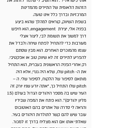
אותי כישראלי?”. הוא השיב לי שלמד לזהות את 
הזהות הלאומית של התיירים מהמדינות 
המרכזיות ובדרך כלל אינו טועה.
בשפת השיווק, קוראים למהלך שהוא ביצע 
בפניה אלי, יצירת  engagement, הוא חיפש 
דרך למשוך את תשומת לבי, ליצור אצלי 
מעורבות כדי להתחיל לפתח שיחה ולבדל את 
עצמו מהמוכרים האחרים. הוא מבין שסתם 
להפריע לתיירים זה לא שיווק טוב או אפקטיבי.
רק אחרי הפניה הראשונית בעברית, הוא התחיל 
את ה- pitch שלו, שלא היה גנרי, אלא היה 
מותאם לסיפור של הלקוח, לסיפור שלי. ה – 
pitch שלו התחיל כך, “אתה יודע שניו יורק זה 
העיר שיש בה מספר היהודים הגדול בעולם (1.5 
מליון יהודים)”. הוא פתח את המפה שבידיו 
והראה לי סדרה של אתרים בהם האוטובוס 
עובר שיש להם קשר לתולדות היהודים בעיר.
שאלתי אותו אם הוא מצליח בדרך זו למכור. 