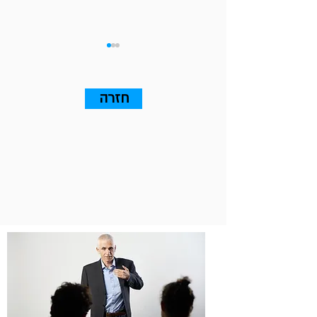
חזרה
13 עקרונות שאתם חייבים
לדעת על Go To Market (אלה
שבאמת ייצרו עסקאות)