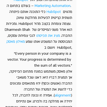
. 
Marketing Automation
בעולם בתחום ה – 
 מהווים 
HubSpot
כלי התוכנה אותם פיתחה 
תשתית קריטית לפעילות מחלקות שיווק 
ומכירות. HubSpot עצמה צומחת בקצב מהיר. 
Dharmesh Shah הוא אחד משני המייסדים של 
החברה. 
מציג את תפיסתו
 לגבי צמיחת עסקים, 
המבוססת על המשפט אותו שמע 
מאילון מאסק
ויושם ב  HubSpot,
“Every person in your company is a 
vector. Your progress is determined by 
the sum of all vectors.”
אלון מאסק משתמש במונח מתחום הפיזיקה, 
אך תמצית דבריו היא: דאגו שכל משאבי 
החברה (אנשים וכסף) יהיו מתואמים ומכוונים 
כדי להשיג את המטרה של החברה 
(
alignment
). אמירה זו נכונה לחברה, לכל 
יחידה או מחלקה בה ולפרט. אם נתייחס 