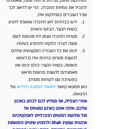
למחלקות שיווק, מכירות ופיתוח עסקי, שאמורות 
להוביל את צמיחת החברה,  הרי יש לדאוג לכך 
שכל העובדים במחלקות אלו,
ידעו בבהירות לאן החברה שואפת להגיע 
בטווח הקצר, הבינוני והארוך.
מטרות החברה עצמן יהיו מכוונות לשם 
מענה לצרכי הלקוח ולפתרון בעיותיו.
יכוונו את כל העבודה המקצועית שלהם 
להשגת מטרות ברורות אלו (כדוגמא 
פשוטה, בטווח הקצר: כולם יכוונו את 
מאמציהם להשגת פגישות מראש 
בתערוכה עם לקוחות מטרה).
כאן תמצאו קישור 
למאמר המסכם ולוידאו
 של 
הרצאתו.
אחרי הצפייה, אני ממליץ לכם לבחון בארגון 
שלכם, איפה אתם כארגון נמצאים אל 
מול שלושת התנאים ההכרחיים לאפקטיביות 
ארגונית שמציג Shah ולהתניע שינויים והתאמות 