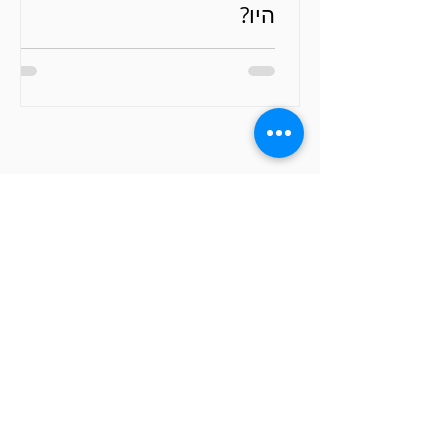
היו?
עקבו אחרי ברשתות החברתיות ולא תפספסו