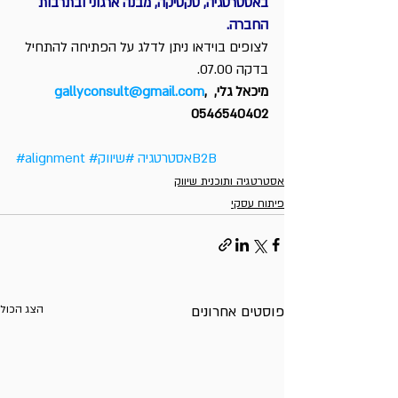
באסטרטגיה, טקטיקה, מבנה ארגוני ובתרבות 
החברה.
לצופים בוידאו ניתן לדלג על הפתיחה להתחיל 
בדקה 07.00.
מיכאל גלי, 
, 
gallyconsult@gmail.com
0546540402
#שיווקB2B
#אסטרטגיה
#alignment
אסטרטגיה ותוכנית שיווק
פיתוח עסקי
פוסטים אחרונים
הצג הכול