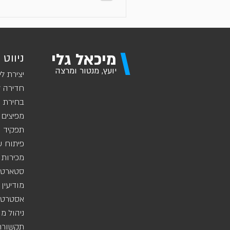
\
מיכאל גלי
ניווט 
יועץ, מנטור ומרצה
יצירת לי
חדירה ל
בחירת ש
מפיצים 
תפקיד מ
פיתוח ע
מכירות 
סטארט-
מודיעין
אסטרטגי
ניהול מ
תקשורת 