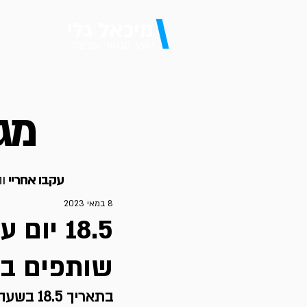
\
מיכאל גלי
יועץ, מנטור ומרצה
מגז
עקבו אחריי
וה
8 במאי 2023
18.5 יו
שותפים בש