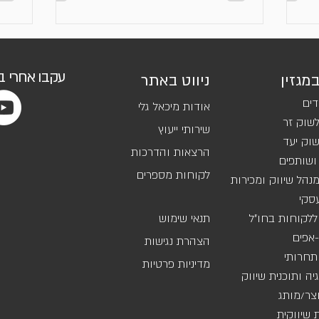
עקבו אחרי 
במגזין
ניווט באתר
דים
אודות מיכאל גלי
שוק זר
שירותי ייעוץ
וק יעד
הרצאות והדרכות
ושותפים
לקוחות מספרים
נהל שיווק ומכירות
סקי
ללקוחות בחו"ל
תנאי שימוש
אפים
הצהרת נגישות
 תחרותי
מדיניות פרטיות
ה ותוכנית שיווק
וצר/מותג
שיווקית