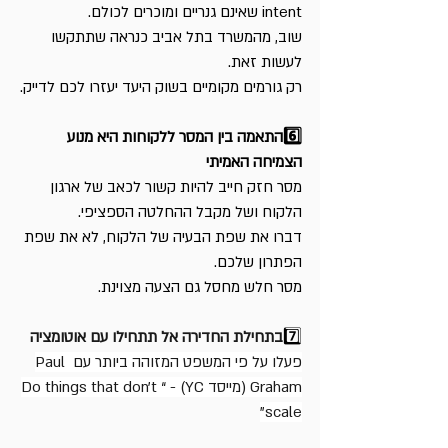
intent שאינם גנריים ומוכרים לכולם.
שוב, מהמשרד בתל אביב כנראה שתתקשו 
לעשות זאת. 
רק גורמים מקומיים בשוק היעד יעזרו לכם לדייק.
6️⃣התאמה בין המסר ללקוחות היא מנוע 
הצמיחה האמיתי
מסר חזק חייב להיות קשור לכאב של ארגון 
הלקוח ושל מקבל ההחלטה הספציפי. 
דברו את שפת הבעיה של הלקוח, לא את שפת 
הפתרון שלכם. 
מסר חלש מחסל גם הצעה מצוינת.
7️⃣
בתחילת החדירה אל תתחילו עם אוטומציה
פעלו על פי המשפט המזוהה ביותר עם Paul 
Graham (מייסד YC) - “Do things that don’t 
scale”