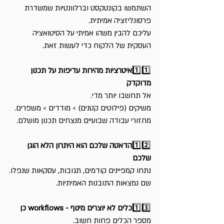
השתמשו בקונטקסט וברלוונטיות שמשדרת 
פרסונליזציה אמיתית.
עליכם להבין משהו אמיתי על הסיטואציה 
העסקית של הלקוח כדי לעשות זאת.
1️⃣1️⃣
איטרציות מהירות עדיפות על תכנון 
מדוקדק
אל תחשבו יותר מדי. 
משיקים (פילוטים קטנים) > מודדים > משפרים.
מחזורי עבודה שבועיים מנצחים תכנון מושלם.
1️⃣2️⃣
הדאטה שלכם הוא היתרון הלא הוגן 
שלכם
נתחו קמפיינים קודמים, תגובות, עסקאות שנפלו.
שם נמצאות התובנות האמיתיות.
1️⃣3️⃣
כלים לא יוצרים מינוף - workflows כן
מספר הכלים פחות חשוב.