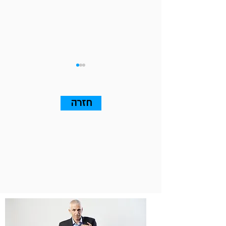
חזרה
1,000 אימיילים. אפס פגישות.
ה-AI לא נכשל - הקונטקסט
נכשל