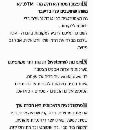
8️⃣
הפצת המסר היא חלק מה - GTM, לא 
משהו שחושבים עליו בדיעבד
גם האסטרטגיה הכי טובה נכשלת בלי 
reach ללקוחות.
לשם כך עליכם להגיע למקומות בהם ה - ICP 
שלכם מבלה את הזמן שלו וירטואלית, אבל גם 
פיזית.
9️⃣
מערכות (systems) חזקות יותר מקמפיינים
מערכות מייצרות אפקט מצטבר.
בנו workflows שחוזרים על עצמם:
איתור ובניית רשימת הלקוחות או השותפים 
הפוטנציאליים הנכונים > מסרים > פולואפ.
🔟
פרסונליזציה מלאכותית היא חסרת ערך 
אם אתם מוסיפים פרט קטן שנראה אישי, פניה 
שמית למשל, שאינו יוצר רלוונטיות מהותית, 
הלקוח מיד מבין: זה אוטומטי וכך מתייחס לזה. 