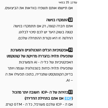
עודכן:
25 במאי
אם תיישמו אותם תשפרו בוודאות את הביצועים.
1️⃣התמקדו בנישה
אתם חברה קטנה, רק אם תתמקדו בנישה 
קטנה בשוק היעד יש לכם סיכוי לבלוט. 
החלטה זו היא נקודת ההתחלה שלכם.
2️⃣אפקטיביות הכלים הטכנולוגיים והמערכת 
שתפעילו תלויה בהגדרה מדויקת של קונטקסט
האפקטיביות של כלי ה - AI והמערכות 
שתפעילו תלויה פחות בטכנולוגיה עצמה ויותר 
בדיוק הקונטקסט שתגדירו, בתוכו תפעילו את ה 
– AI.
3️⃣בהירות של ה -ICP  חשובה יותר מהכול 
(
ECP
 אם אתם בתחילת החדירה)
אם ה - ICP שלכם מעורפל, כל ה - GTM קורס.