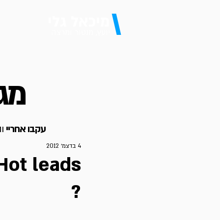
\
מיכאל גלי
יועץ, מנטור ומרצה
מגז
עקבו אחריי
וה
4 בדצמ׳ 2012
?