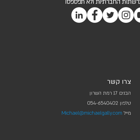
ברשתות החברתיות ולא תפספסו
צרו קשר
הבנים 17 רמת השרון
טלפון ‭054-6540402‬
מייל
Michael@michaelgally.com