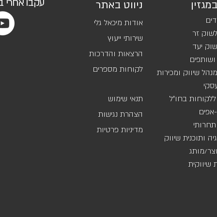
עקבו אחרי 
במגזין
ניווט באתר
דים
אודות מיכאל גלי
שוק זר
שירותי ייעוץ
וק יעד
הרצאות והדרכות
ושותפים
לקוחות מספרים
נהל שיווק ומכירות
סקי
ללקוחות בחו"ל
תנאי שימוש
אפים
הצהרת נגישות
 תחרותי
מדיניות פרטיות
ה ותוכנית שיווק
וצר/מותג
שיווקית