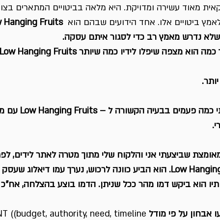
ת מאוד עשירה ומדויקת. היא מלאה בביטויים המתארים בצורה
לאמץ ביטויים אלו. אחד הידועים שבהם הוא  
לא נדרש מאמץ רב כדי לסגור איתם עסקה.
א מצפה שיפלו לידיו כמה שיותר Low Hanging Fruits.
ותר.
בשנה האחרונה נתקלתי כמה 
י.
מאומצת שביצעתי אני והלקוח שלי מתוך מטרה לאתר לידים, לפת
אידיאלי לכאורה Low Hanging Fruit. הוא הביע כוונה לרכוש, נערך עמו דיאלוג 
יו הוא ביקש דמו מהר ככל שניתן. הדמו בוצע בהצלחה, אח”כ 
 אבחון על פי מודל
 BANT ((budget, authority, need, timeline.