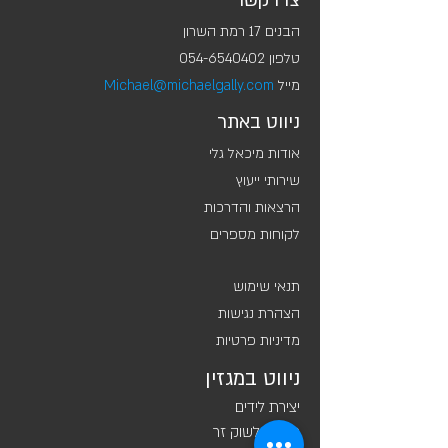
צרו קשר
הבנים 17 רמת השרון
טלפון ‭054-6540402‬
מייל
Michael@michaelgally.com
ניווט באתר
אודות מיכאל גלי
שירותי ייעוץ
הרצאות והדרכות
לקוחות מספרים
תנאי שימוש
הצהרת נגישות
מדיניות פרטיות
ניווט במגזין
יצירת לידים
חדירה לשוק זר