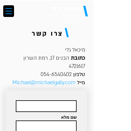
\
מיכאל גלי
יועץ, מנטור ומרצה
\
צרו קשר
מיכאל גלי
כתובת
הבנים 17, רמת השרון
4721617
טלפון
‭054-6540402‬
מייל
Michael@michaelgally.com
שם מלא