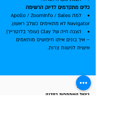
כלים מתקדמים לדיוק הרשימה
• למה Apollo / ZoomInfo / Sales
Navigator לא מתאימים כשלב ראשון.
• הצגה חיה של Clay (עופר בלוטרייך)
– איך בונים איתו חיפושים מותאמים
אישית לנישות צרות.
תקנון
ביטול השתתפות בסדנה
• ניתן לבטל הרשמה לסדנה עד 48 שעות לפני
מועד ביצוע הסדנה.
• במקרה כזה יינתן החזר כספי מלא.
• ביטול יתבצע בהודעה בכתב בדוא"ל, לכתובת:
michael@michaelgally.com
• מועד קבלת ההודעה ייחשב כמועד הביטול.