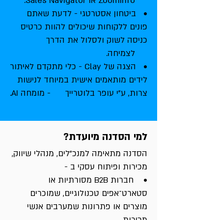
ZoomInfo או Sales Navigator.
• ביטחון אסטרטגי - לדעת שאתם
פונים ללקוחות שיכולים להוות כרטיס
כניסה לשוק ולסלול את הדרך
לצמיחה.
• הצגה של Clay - כלי מתקדם לאיתור
לידים מותאמים אישית במיוחד לנישות
צרות, ע"י עופר בלוטרייך -
מומחה AI.
למי הסדנה מיועדת?
הסדנה מתאימה למנכ"לים, מנהלי שיווק,
מכירות ופיתוח עסקי ב -
• חברות B2B מסורתיות או
סטארט־אפים טכנולוגיים, שמוכרים
מוצרים או פתרונות שמערבים אנשי
מכירות.