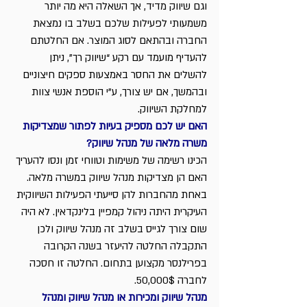
וגם שיווק מדיד, אך השאלה היא מה יותר 
משמעותי לפעילות שלכם בשלב בו נמצאת 
החברה ובהתאם לסוג המוצר. אם החלטתם 
להעדיף מועמד עם רקע “שיווק רך”, ניתן 
להשלים את החסר באמצעות ספקים חיצוניים 
ובהמשך, אם יש צורך, ע”י הוספת אנשי צוות 
למחלקת השיווק.
האם יש לכם מספיק בעיות לפתור שמצדיקות 
משרה מלאה של מנהל שיווק?
הכינו רשימה של משימות וטווחי זמן ונסו להעריך 
האם הן מצדיקות מנהל שיווק במשרה מלאה. 
באחת מהחברות להן סייעתי הפעילות השיווקית 
העיקרית היתה ניהול קמפיין בלינקדאין. לא היה 
שום צורך לגייס בשלב זה מנהל שיווק ולכן 
התקבלה החלטה להיעזר בשנה הקרובה 
בפרילנסר מקצוען בתחום. החלטה זו חסכה 
לחברה 50,000$.
מנהל שיווק ומכירות או מנהל שיווק ומנהל 