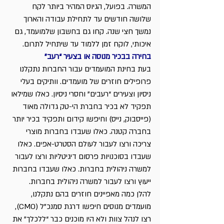
המשרה. בפועל, הגיוס המהיר ביותר לקח 
שלושה חודשים עד לתחילת עבודה והארוך 
נמשך חצי שנה. קחו גם בחשבון שלמועמד, גם 
איכותי, לוקח זמן ללמוד עד שיתחיל לתרום.
בחירה בבכיר מנוסה או בצעיר “רעב”
בעת בחינת המועמדים עבור החברות נתקלנו 
פרופילים חוזרים של מועמדים. וותיקים בעלי 
ניסיון וצעירים “רעבים” וחסרי ניסיון. כאלו שמילאו 
תפקיד לא בכיר בחברת הי-טק גדולה מאוד 
(פייסבוק, נייס) וחיפשו קידום ותפקיד בכיר יותר 
בחברה קטנה. כאלו שעבדו בחברות מוצרי 
צריכה ורצו לעבור לעולם הסטרט-אפים. כאלו 
שעבדו בסוכנויות פרסום דיגיטליות ורצו לעבור 
למשרה ניהולית בחברות. כאלו שעבדו בחברות 
ייעוץ ורצו לעבור למשרה ניהולית בחברות.
להלן כמה מאפיינים חוזרים בהם נתקלנו,
מועמדים מנוסים חיפשו דרגת סמנכ”ל (CMO), 
רצו לנהל צוות ולא היו מוכנים כבר “ללכלך” את 