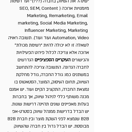
“שינהל את השיווק בחברה (???)” ועד רשימת 
מיומנויות ארוכה (SEO, SEM, Content 
Marketing, Remarketing, Email 
marketing, Social Media Marketing, 
Influencer Marketing, Marketing 
Automation, Video ועוד ועוד). תשובה ראויה 
לשאלה זו לא יכולה להיות “רשימת מכולת” 
ארוכה אלא צריכה לכלול פירוט הפעילויות 
והכישורים 
העיקריים הספציפיים
 הנדרשים 
לחברה הנדונה. התשובה צריכה להתחשב 
במשתנים כמו: גודל החברה, גודל מחלקת 
השיווק, תחום העיסוק, המוצר, הסטאטוס בו 
נמצאת החברה, התקציב הקיים ועוד. יש אמנם 
מכנה משותף כללי לניהול שיווק, אך בחברות 
בעלות מאפיינים שונים תהיינה דרישות שונות. 
יש הבדל בדרישות ממנהל שיווק בסטרט-אפ 
B2B שנמצא לפני השקת מוצר ובין חברת B2B 
מבוססת. יש הבדל גדול בין חברה שהשיווק 