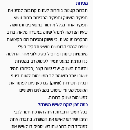
מכירות
חברות קטנות בוחרות לעתים קרובות למזג את 
תפקיד השיווק ותפקיד המכירות תחת נושא 
תפקיד אחד בגלל מחסור במשאבים ותחושה 
שאין הצדקה למנהל שיווק במשרה מלאה. ברוב 
המקרים זו טעות, כי שיווק ומכירות הם מקצועות 
שונים לגמרי הדורשים נושאי תפקיד בעלי 
מיומנויות שונות ופרופיל פסיכולוגי אחר. החלטה 
כזו גורמת כמעט תמיד לעיסוק רב במכירות 
והזנחת השיווק. יעדי טווח קצר (מכירות) תמיד 
ישאבו יותר תשומת לב ממשימות לטווח בינוני 
ובניית תשתיות (שיווק). גם כאן ניתן לפתור את 
הקונפליקט ע”י שימוש בקבלנים חיצוניים 
למשימות שיווק ברורות.
כמה זמן לוקח לאייש משרה?
בכל חמש החברות היתה הערכת חסר לגבי 
הזמן שידרש לאייש את המשרה. בחברה אחת 
למנכ”ל היה ברור שחודש יספיק לו לאייש את 