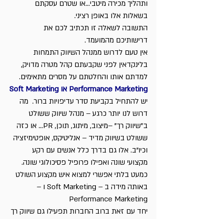
ותהליך מכירה מיטבי…או שטרם עסקתם 
בשאלות אלו באופן רציני.
התשובה לשאלה זו תכתיב לכם את 
דרישותיכם מהמועמד.
אין טעם לדרוש ממנהל השיווק התמחות 
בלינקדאין לפני שקבעתם קהל מטרה מדויק, 
למדתם אותו והחלטתם על מסרים מתאימים.
Soft Marketing או Performance Marketing
יש להתחיל בקביעת סדר עדיפויות ברור.  מה 
דרוש לנו יותר כרגע – מנהל שיווק ששולט 
ב”שיווק רך” –מיצוב, מיתוג, תוכן, PR… או כזה 
ששולט בשיווק מדיד – אנליטיקס, אופטימיזציה 
וכיו”ב. אלו גם בדרך כלל אנשים עם רקע 
מקצועי שונה ואפילו פרופיל פסיכולוגי שונה. 
כמעט בלתי אפשרי למצוא איש מקצוע השולט 
באותה מידה ב – Soft Marketing ו – 
Performance Marketing
יחד עם זאת ברוב החברות תפעילו גם שיווק רך 