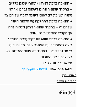
• התאמה ברמת הארגון (תחומי עיסוק כלליים) 
– במקרה שתואר תחום העיסוק נבדק, אך לא 
ניתנה תשומת לב לאופי השונה לגמרי של המוצר
• התאמה ברמת המחלקה (מי הלקוח הישיר 
שלהם ?) – במקרה שתואר ארגון הלקוח זהה 
אך מקבלי ההחלטות היו שונים
• התאמה ברמת נושא התפקיד (האם מסוגל / 
רוצה להתמודד עם האתגר ? למי מדווח ? על 
פי מה נמדד ?) – במקרה זה אנשי המכירות לא 
רצו למכור את התוכנה
מיכאל גלי 17.3.2010
gally@012.net.il
   054-6540402
פיתוח עסקי
מפיצים ושותפים