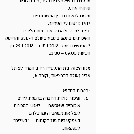
מומחים בנושא מציגים כלים, מתודולוגיות 
וניתוחי ארוע.
נשמח לראותכם בין המשתתפים.
להלן פרטים על הסמינר,
 כיצד לשפר ולהגביר את כמות הלידים 
האיכותיים בתקציב סביר בעולם ה-B2B וההייטק
2 מפגשים בימי ג’ 15.1.2013 ו – 29.1.2013 בין 
השעות 09.00 – 13.30
מכון היצוא, בית התעשייה רחוב המרד 29 תל- 
אביב (אולם ההרצאות , קומה 5 )
· מטרות הסדנא:
שיפור יכולות החברה בהשגת לידים 
איכותיים שיאפשרו      לאנשי המכירות 
לנצל את משאבי הזמן שלהם 
באפקטיביות מול לקוחות      “בשלים” 
לעסקאות.