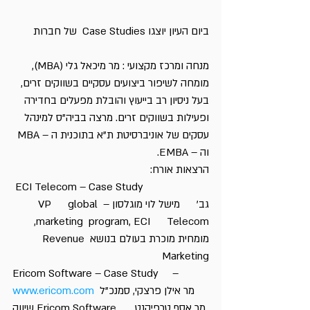
ביום העיון יוצגו Case Studies  של חברות
מנחה ומרכז מקצועי : מר מיכאל גלי (MBA), 
מומחה לשיפור ביצועים עסקיים בשווקים זרים, 
בעל ניסיון רב בייעוץ והובלת מפעלים בחדירה 
ופעילות בשווקים זרים. מרצה בביה”ס למינהל 
עסקים של אוניברסיטת ת”א בתוכנית ה – MBA 
וה – EMBA.   
הרצאות אורח:
 ECI Telecom – Case Study        
גב’      מישל לוי מוגלסון – VP      global 
marketing  program, ECI      Telecom, 
מומחית מוכרת בעולם בנושא Revenue 
Marketing
Ericom Software – Case Study     – 
 מר אילן פרצקי, סמנכ”ל 
www.ericom.com
שיווק Ericom Softwareמר אסף טרפיקנט,      