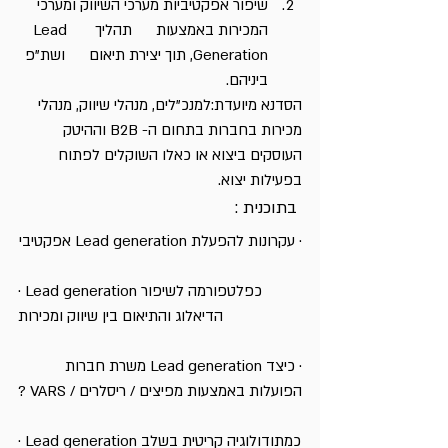
שיפור אפקטיביות מערכי השיווק ומערכי 
המכירות באמצעות      תהליך Lead      
Generation, תוך יצירת תיאום      ושת”פ 
ביניהם.
הסדנא מיועדת:למנכ”לים, מנהלי שיווק, מנהלי 
מכירות בחברות בתחום ה- B2B וההיטק 
העוסקים ביצוא או כאלו השוקלים לפתוח 
בפעילות יצוא.
 בתוכנית :
· עקרונות להפעלת Lead generation אפקטיבי
· Lead generationכפלטפורמה לשיפור 
הדיאלוג והתיאום בין שיווק ומכירות
· כיצד Lead generation משרת חברות 
הפועלות באמצעות מפיצים / ריסלרים / VARS ?
· Lead generationכמתודולוגיה קריטית בשלב 