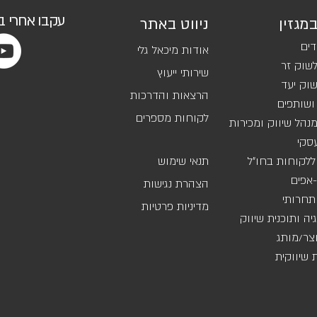
עקבו אחרי 
במגזין
ניווט באתר
דים
אודות מיכאל גלי
שוק זר
שירותי ייעוץ
וק יעד
הרצאות והדרכות
ושותפים
לקוחות מספרים
נהל שיווק ומכירות
סקי
ללקוחות בחו"ל
תנאי שימוש
אפים
הצהרת נגישות
 תחרותי
מדיניות פרטיות
ה ותוכנית שיווק
וצר/מותג
שיווקית