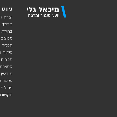
\
מיכאל גלי
ניווט 
יועץ, מנטור ומרצה
יצירת לי
חדירה ל
בחירת ש
מפיצים 
תפקיד מ
פיתוח ע
מכירות 
סטארט-
מודיעין
אסטרטגי
ניהול מ
תקשורת 