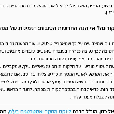
ביצוע. הטריק הוא כפול: לשאול את השאלות ברמת הפירוט הנכונ
גון.
קורונה? אז הנה החדשות הטובות: הזמינות של מנה
חברות מחקר מציגות נתונים שמצביעים על כך שמאפריל 2020, 
הסיבה לכך נעוצה כנראה בעובדה שאנשים עובדים מהבית, ושגר
יבים מהר יותר ואף עונים בצורה מפורטת יותר.
ה לאסוף מודיעין על הלקוחות הפוטנציאליים שלך, שמקבלים ש
את הקרקע לאנשי המכירות כדי שיצליחו בגיוסם. אם לדוגמא, 
חד המתחרים בנושא מסויים, עסקי או טכנולוגי, כזה שיכול לסיי
קוחות, כדאי לבחור במספר לקוחות מפתח, להגדיר מראש שאלו
נה לקבלת מענה עליהן.
אל כהן, מנכ״ל חברת 
לינקס מחקר ואסטרטגיה בע"מ
, המ