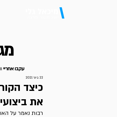
\
מיכאל גלי
יועץ, מנטור ומרצה
מגז
עקבו אחריי
וה
22 בינו׳ 2021
כיצד הקור
את ביצועי
רבות נאמר על האופן