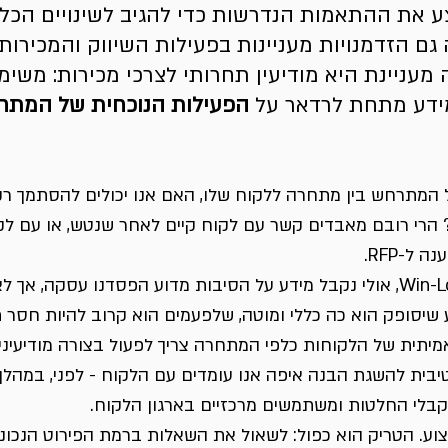
 את ההתאמות הנדרשות כדי להגיב לשינויים הכלכ
גם הזדמנויות מעניינות בפעילות השיווק והמכירות,
 B2B. דוגמה מעניינת היא מודיעין תחרותי לצרכי מכירות: מ
דע מתחת לרדאר על 
הפעילות הנוכחית של המתחר
 המתרחש בין מתחרה ללקוח שלו, האם אנו יכולים להסתמך רק
הרי רובם מאבדים קשר עם לקוח קיים לאחר שנטש, או עם לקו
ל-RFP.
גם אם נבצע ניתוח Win-Loss, אולי נקבל מידע על הסיבות מדוע הפסדנו עסקה, א
 שיסופק הוא כה כללי ומוטה, שלפעמים הוא קרוב להיות חסר 
יתית של הלקוחות כלפי המתחרה צריך לפעול בצורה מודיעינית
יבית להשגת הבנה איפה אנו עומדים עם הלקוח - לפני, במהלך 
צוע. הטריק הוא כפול: לשאול את השאלות ברמת הפירוט הנכונה, 