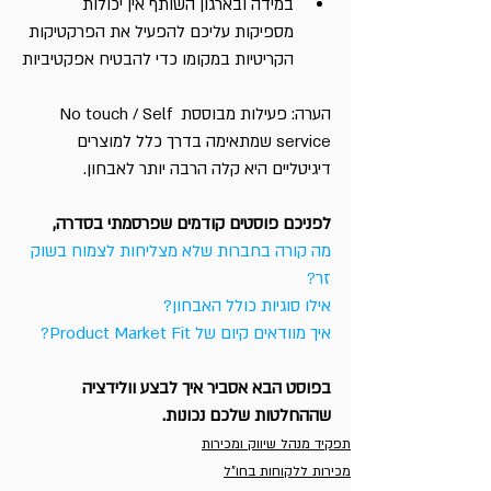
במידה ובארגון השותף אין יכולות 
מספיקות עליכם להפעיל את הפרקטיקות 
הקריטיות במקומו כדי להבטיח אפקטיביות
הערה: פעילות מבוססת No touch / Self 
service שמתאימה בדרך כלל למוצרים 
דיגיטליים היא קלה הרבה יותר לאבחון.
לפניכם פוסטים קודמים שפרסמתי בסדרה,
מה קורה בחברות שלא מצליחות לצמוח בשוק 
זר?
אילו סוגיות כולל האבחון?
איך מוודאים קיום של Product Market Fit?
בפוסט הבא אסביר איך לבצע וולידציה 
שההחלטות שלכם נכונות.
תפקיד מנהל שיווק ומכירות
מכירות ללקוחות בחו"ל