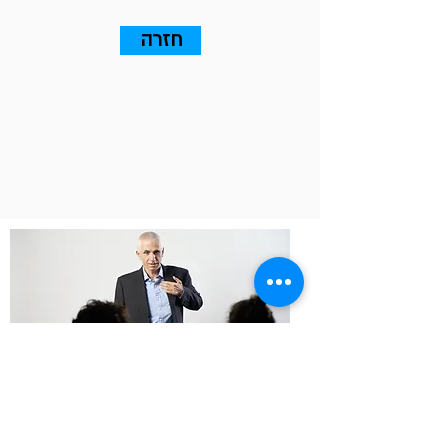
חזרה
13 עקרונות שאתם חייבים
לדעת על Go To Market (אלה
שבאמת ייצרו עסקאות)
אין צמיחה - המכירות בשוק היעד