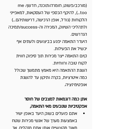
(מורכב/פשוט, חומרה/תוכנה, חדשן/me 
too...), להיקף הכספי של העסקאות, למאפייני 
הלקוחות (גודל, אופן הרכישה, דרישותיהם...) 
ולתהליכי השיווק, המכירה וה-success/תמיכה 
הנדרשים.
היעדר התאמה יפגע בביצועים ולעתים אף 
יכשיל את הפעילות.
קיום התאמה ייצר מכירות תוך סיפוק חווית 
לקוח טובה ורווחיות.
השגת ההתאמה היא מאמץ מתמשך שכולל 
כמה איטרציות, בקרה ותיקון עד להשגת 
אופטימיזציה.
אתן כמה דוגמאות למצבים של חוסר 
אפקטיביות שנובעים מאי התאמה,
אתם פועלים בשוק היעד באופן ישיר 
באמצעות מערך של אנשי מכירות שטח 
מאוד מקצועיים אותו אתם מנהלים, אך 