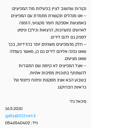
נקודות שחשוב לציין בפעילות מול המפיצים:
– אנו מנהלים תקשורת מתמדת עם המפיצים 
באמצעות אספקת חומר מקצועי, הזמנה 
לארועים (תערוכות, הרצאות וכיו”ב) וניסיון 
לספק גם להם לידים.
– חלק מהמפיצים מעונינים יותר בהדדיות, בכך 
שאנו נפנה אליהם לידים גם כן, מאשר בעמלה 
שאנו מציעים.
– אצל המפיצים לא קיימת שם התנגדות 
להשתתף בתוכנית מסיבות אתיות.
בשבוע הבא אציג מסקנות וניתוח פיננסי של 
כדאיות הפרויקט.
מיכאל גלי
16.5.2010
gally@012.net.il
נייד: 0546540402