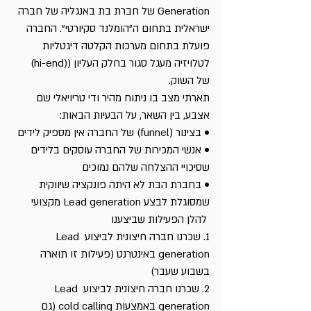
Generation של חברת בת באנגליה של חברה 
ישראלית בתחום ה”הומלנד סקיורטי”. החברה 
פועלת בתחום מערכות הקלטה דיגטליות 
לטלויזיה מעגל סגור בחלק העליון ((hi-end) 
של השוק.
תארתי מצב בו ניתוח מהיר ודי טריויאלי שם 
אצבע, בין השאר, על הבעיות הבאות:
• בצינור (funnel) של החברה אין מספיק לידים
• אנשי המכירות של החברה עוסקים בלידים 
שסיכויי ההצלחה שלהם נמוכים
• בחברת הבת לא היתה פונקציה שיווקית 
שמסוגלת לבצע Lead generation מקצועי
 להלן הפעילות שביצענו
1. שכרנו חברה חיצונית לביצוע Lead 
generation באינטרנט (פעילות זו תוארה 
בשבוע שעבר)
2. שכרנו חברה חיצונית לביצוע Lead 
generation באמצעות cold calling (גם 