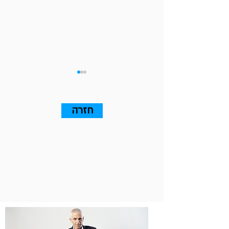
חזרה
13 עקרונות שאתם חייבים
לדעת על Go To Market (אלה
שבאמת ייצרו עסקאות)