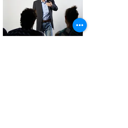
אין צמיחה - המכירות בשוק היעד
מדשדשות?
זה קורה לא בגלל המוצר, הרי יש לכם לקוחות מרוצים,
אלא בגלל חוסר מיקוד שלכם בתוך השוק בו אתם
פועלים.
רובכם מציעים מספר מוצרים, לשימושים שונים, לסוגי
לקוחות שונים בכמה ערוצי מכירה.
בתהליך
Global Sales Acceleration Program
תוך שימוש
ב - AI -
* נבנה תוך 2–3 שבועות תוכנית חדירה אפקטיבית, נזהה
לקוחות ראשונים שפתוחים לעבוד עם חברה זרה ולא
מוכרת, נגדיר איך לפנות אליהם כך שיגלו ענין ונתחיל
לפנות
* ללא הגדלת תקציב