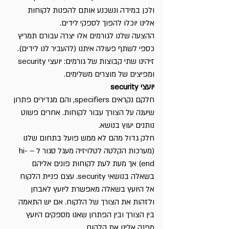
ולכן במידה ונשכנע אותם להפנות לקוחות 
אלינו יוכלו להפוך לספקי לידים.
ההצעה שלנו לגורמים אלו יצרה עבורם תמריץ 
כספי לשתף פעולה איתנו (להעביר לנו לידים).
זיהינו שתי קבוצות של גורמים: יועצי security 
ומפיצים של מוצרים משלימים.
יועצי security 
חלקם נקראים specifiers, והם מגדירים פתרון 
שיענה על הצורך עבור לקוחות. אחרים פשוט 
נותנים יעוץ בנושא. 
חלק גדול מהם לא ממש פועל בתחום שלנו 
(מערכות הקלטה לטלויזיה מעגל סגור ל – hi-
end) אך מעת לעת לקוחות פונים אליהם 
בשאלה בנושאי security. עצם פניית הלקוח 
אל היועץ בשאלה מאפשרת ליועץ לאבחן 
ולזהות את הצורך של הלקוח. אם יש התאמה 
בין הצורך ובין הפתרון שאנו מספקים היועץ 
מפנה אלינו את הלקוח.