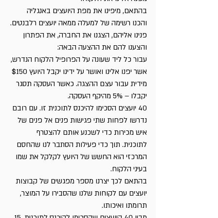
בהתאם, מיפינו את מפת היועצים באנגליה 
והכנו רשימה של למעלה ממאה יועצים רלבנטים.
פנינו אליהם, הצגנו את החברה, את הפתרון 
והצענו להם את ההצעה הבאה:
עבור כל ליד שעונה על הפרופיל הלקוח הנדרש, 
אשר יפנו אלינו ואושר על ידינו יקבל היועץ $150 
מידית עבור עצם ההצגה. כאשר העסקה תסגר 
יקבלו – 5% מהיקף העסקה.
40 יועצים הסכימו להיכנס לתוכנית זו. עם רובם 
נדרשו לפחות שתי פגישות פנים אל פנים של 
איש מכירות כדי לשכנע אותם להצטרף 
לתוכנית. תוך כדי פעילות הסתבר לנו שהחסם 
המרכזי הוא החשש של היועץ לקלקל את שמו 
בעיני הלקוח.
בהתאם לכך יצרנו מספר מפגשים של קבוצות 
יועצים עם לקוחות שלנו שהסבירו על המוצר, 
תרומתו ואיכותו.
מבין 40 היועצים שהסכימו להיכנס לתוכנית, 15 