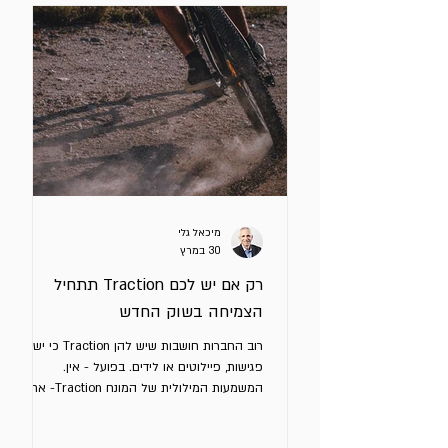
מה שצריך להטריד אתכם. רוב מערכות ה -
Outbound לא אפקטיביות בגלל בחירה בכלים
לא מתאימים או לא מעודכנים, אלא מסיבות
אחרות: Context חלש, ICP לא מדויק, Signals
גנריים או לא מתאימים ו - Triggeing לא נכון.
סיגנל (Signal) הוא אירוע, שינוי או מצ
מיכאל גלי
30 במרץ
רק אם יש לכם Traction תתחיל
הצמיחה בשוק החדש
רוב החברות חושבות שיש להן Traction כי יש
פגישות, פיילוטים או לידים. בפועל - אין.
המשמעות המילולית של המונח Traction- אחיזה
/ אחיזה בקרקע, כמו גלגל שמתחיל לתפוס את
הכביש. בשיווק המשמעות של המונח הוא סדרת