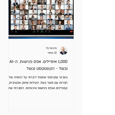
מיכאל גלי
12 במאי
1,000 אימיילים. אפס פגישות. ה-AI לא
נכשל - הקונטקסט נכשל
בוובינר שקיימתי אתמול דיברתי על החוויה של
חברות עם מוצר בשל, פעילות שיווק אקטיבית,
קמפיינים ואפס פגישות איכותיות. הסברתי שה –
AI לא נכשל. המנהלים נכשלו - כי לא הנחו את
הכלי כך שיוכל למצות את יכולותיו (שהן יוצאות מן
הכלל). עד לפני כמה חודשים דברנו על פרומפטים.
היום כבר למדנו שהביצועים קשורים באופן ישיר