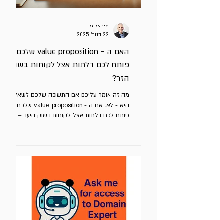
מיכאל גלי
22 בנוב׳ 2025
האם ה - value proposition שלכם
פותח לכם דלתות אצל לקוחות בשוק
הזר?
מה זה אומר עליכם אם התשובה שלכם לשאלה
היא - לא. אם ה - value proposition שלכם לא
פותח לכם דלתות אצל לקוחות בשוק היעד – יש
סיכוי גבוה שהוא לא מבוסס על מה שקורה אצל
המתחרים, אלא רק על מה שאתם חושבים. ה -
value proposition שלכם היא הבטחה ממוקדת
שמבהירה ללקוח מה יקבל במונחי תועלות
(כלכליות ואחרות) אם יבחר בכם – מה יוצא לו
מזה. כדי שהיא תעבוד עבורכם באמת, היא חייבת
לטפל בבעיה קונקרטית של הלקוח ולהציג יתרון
ברור על החלופות בשוק, כזה שיגרום לו לעצור,
להתעניין ולפתוח דיאלוג. למה כל