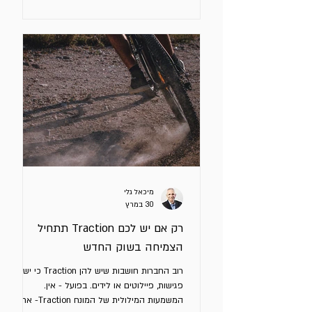
לסימפטומים: המסר “לא עובד” צריך יותר לידים אין
מספיק עסקאות ב - Pipeline לא נסגרות מספיק
עסקאות אלו בוודאי בעיות, אך בעיות הן אלו
התוצאות של בעיה עמוקה יותר. הטעות היא
לחשוב שאם נבצע שינויים או נגדיל תקציב
השיווק/מכירות, כמו עוד קמפיין (כדי להשיג לידים),
עוד איש מכירות
מיכאל גלי
30 במרץ
רק אם יש לכם Traction תתחיל
הצמיחה בשוק החדש
רוב החברות חושבות שיש להן Traction כי יש
פגישות, פיילוטים או לידים. בפועל - אין.
המשמעות המילולית של המונח Traction- אחיזה