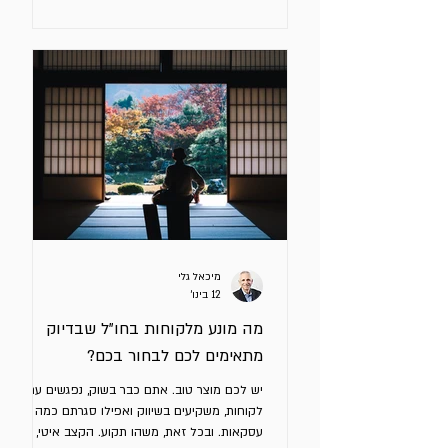
אירועים שמוכיחים שהשוק מגיב לפעילות השיווק
והמכירות שלכם. ב – GTM יש Traction כאשר יש
Fit מוכח בין 4 החלטות: קהל מטרה מוגדר בעיה
ספציפית מסר שמניע לפעולה ערוץ מכירה
אפקטיבי שמייצרים מכירות תוך זיהוי דפוסים
חוזרים מתי תדעו שיש לכם Traction בשוק בו
אתם פועלים אותו פרופיל לקוחות
מיכאל גלי
12 בינו׳
מה מונע מלקוחות בחו"ל שבדיוק
מתאימים לכם לבחור בכם?
יש לכם מוצר טוב. אתם כבר בשוק, נפגשים עם
לקוחות, משקיעים בשיווק ואפילו סגרתם כמה
עסקאות. ובכל זאת, משהו תקוע. הקצב איטי, כל