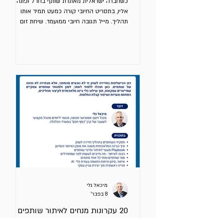
כשחברה ישראלית מאתרת שותף בחו"ל ופונה
אליו, בתסריט החיובי קורה כמעט תמיד אותו
תהליך. מייל תגובה חיובי ממועמד. שיחת זום
טובה. על פניו התלהבות מהמוצר שלכם. ובתוך
ימים – ברור לנו - מצאנו את השותף שלנו. זו הטיה
נפוצה מאוד. מהניסיון שלי זו אחת הסיבות
המרכזיות לכישלון חדירה לשוק חדש. איך אני יודע
– לי בעבר זה קרה יותר מפעם אחת. הבעיה
מנהלים נוטים לאופטימיות יתר לגבי ביצועי השותף
העתידיים - רק משום שהוא מגלה עניין. עניין
ראשוני מצד גורם מתורגם בטעות ליכולת. הצהרת
כוונה נתפסת כהתחייב
מיכאל גלי
8 בפבר׳
20 עקרונות מנחים לאיתור שותפים