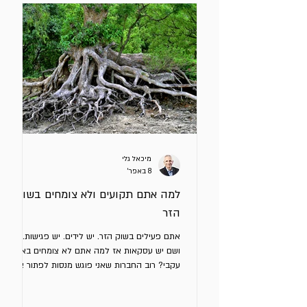
לבניית קונטקסט מאוד ברור שבתוכו ה - AI יפעל.
כול החברות משתמשות היום באותם מודלים, קונים
את אותם כלי outbound ועובדים עם אותם
Signals: שינויי תפקיד, סבבי גיוס, פעילות
בלינקדאין,
מיכאל גלי
8 באפר׳
למה אתם תקועים ולא צומחים בשוק
הזר
אתם פעילים בשוק הזר. יש לידים. יש פגישות. פה
ושם יש עסקאות אז למה אתם לא צומחים באופן
עקבי? רוב החברות שאני פוגש מנסות לפתור את
הבעיה הלא נכונה. הן מזהות סימפטומים ומטפלות
רק בהם ולא בגורם שמייצר אותם. דוגמאות