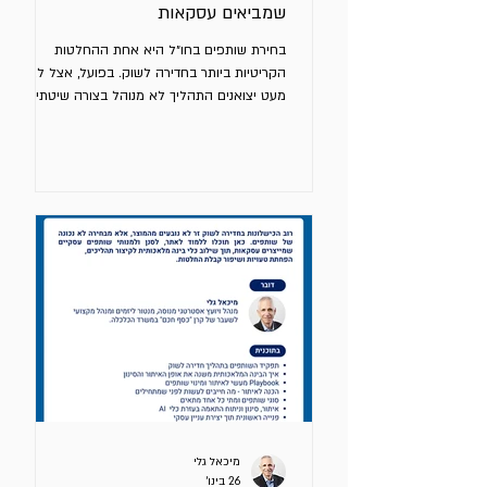
שמביאים עסקאות
בחירת שותפים בחו״ל היא אחת ההחלטות
הקריטיות ביותר בחדירה לשוק. בפועל, אצל לא
מעט יצואנים התהליך לא מנוהל בצורה שיטתית
אלא אינטואיטיבית. לפניכם 17 עקרונות מנחים
לבחירת שותפים בחו״ל. שליטה ואחריות על
התהליך איתור שותף הוא משימה שלכם ולא של
גורם חיצוני. קחו אחריות מלאה על התהליך. ניתן
להיעזר בגורמים חיצוניים, אך הניהול שלכם. קודם
בוחרים שוק בתהליך יזום ורק אח"כ שותף. פנייה
נכנסת משותף פוטנציאלי אינה תהליך יזום. הבנת
השוק והערוצים לפני בחירת שותף השקיעו מאמץ
בלימוד שוק היעד ל
מיכאל גלי
26 בינו׳