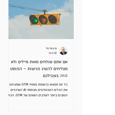
מיכאל גלי
12 ביוני
אם אתם שולחים מאות מיילים ולא
מצליחים להשיג פגישות – הפוסט
הזה בשבילכם
כל יום תמצאו ברשתות מומחי GTM שמציגים לכם
את הכלים הטכנולוגיים מבוססי AI העדכניים
הטובים ביותר לשלבים השונים של GTM. הכול
מוצג בתרשימים מעוצבים היטב בעזרת AI. אתם
חושבים ששיפור ה - GTM שלכם תלוי במרדף
אחרי הכלים הטובים ביותר (FOMO). זה ממש לא