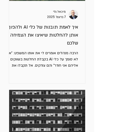
מיכאל גלי
7 בדצמ׳ 2025
איך לאמת תובנות של כלי AI ולהפוך
אותן להחלטות שיאיצו את הצמיחה
שלכם
הרבה מנהלים אומרים לי את אותו המשפט: "אני
לא סומך על כלי AI בקבלת החלטות בשווקים
אליהם אני חודר" והם צודקים. אל תקבלו את
התשובה הראשונה של הכלי כעובדה, גם אם היא
נראית הגיונית. כלי AI מצוינים בזיהוי דפוסים, גיבוש
תובנות, הצלבת מידע ובהצפת נקודות שלא חשבתם
עליהן, אבל חובה לאמת, לאתגר ולדייק את
התוצרים לפני שמתחילים ליישם. והאמת זה ממש
קל! כשלא עושים את זה, שימוש בכלי AI עלול
להוביל לבחירות שגויות. זה מאמר רביעי בסדרה.
למטה תמצאו לינקים לשלושת המאמרים הקודמים.
הנה ארבעה עקרונות