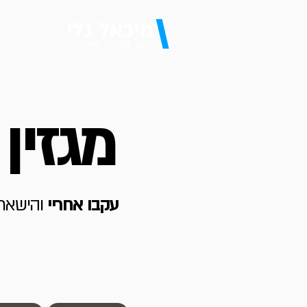
\
מיכאל גלי
יועץ, מנטור ומרצה
מגזין
עקבו אחריי
והישארו 