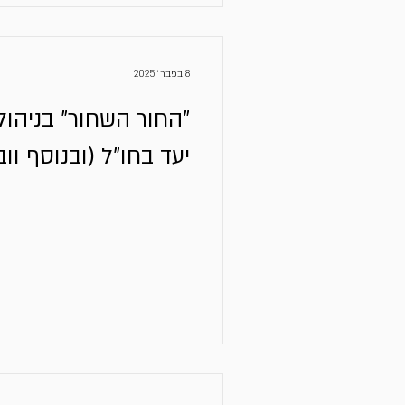
8 בפבר׳ 2025
"החור השחור" בניהול
יעד בחו"ל (ובנוסף ווב