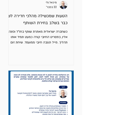
מיכאל גלי
22 בפבר׳
הטעות שמכשילה מהלכי חדירה לשוק
כבר בשלב בחירת השותף
כשחברה ישראלית מאתרת שותף בחו"ל ופונה
אליו, בתסריט החיובי קורה כמעט תמיד אותו
תהליך. מייל תגובה חיובי ממועמד. שיחת זום
טובה. על פניו התלהבות מהמוצר שלכם. ובתוך
ימים – ברור לנו - מצאנו את השותף שלנו. זו הטיה
נפוצה מאוד. מהניסיון שלי זו אחת הסיבות
המרכזיות לכישלון חדירה לשוק חדש. איך אני יודע
– לי בעבר זה קרה יותר מפעם אחת. הבעיה
מנהלים נוטים לאופטימיות יתר לגבי ביצועי השותף
העתידיים - רק משום שהוא מגלה עניין. עניין
ראשוני מצד גורם מתורגם בטעות ליכולת. הצהרת
כוונה נתפסת כהתחייב