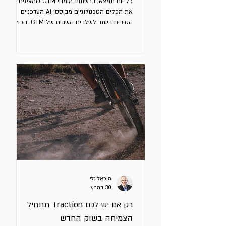
כל יום תמצאו ברשתות מומחי GTM שמציגים לכם
את הכלים הטכנולוגיים מבוססי AI העדכניים
הטובים ביותר לשלבים השונים של GTM. הכול
מוצג בתרשימים מעוצבים היטב בעזרת AI. אתם
חושבים ששיפור ה - GTM שלכם תלוי במרדף
אחרי הכלים הטובים ביותר (FOMO). זה ממש לא
מה שצריך להטריד אתכם. רוב מערכות ה -
Outbound לא אפקטיביות בגלל בחירה בכלים
לא מתאימים או לא מעודכנים, אלא מסיבות
אחרות: Context חלש, ICP לא מדויק, Signals
גנריים או לא מתאימים ו - Triggeing לא נכון.
סיגנל (Signal) הוא אירוע, שינוי או מצ
מיכאל גלי
30 במרץ
רק אם יש לכם Traction תתחיל
הצמיחה בשוק החדש