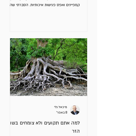
קמפיינים ואפס פגישות איכותיות. הסברתי שה –
AI לא נכשל. המנהלים נכשלו - כי לא הנחו את
הכלי כך שיוכל למצות את יכולותיו (שהן יוצאות מן
הכלל). עד לפני כמה חודשים דברנו על פרומפטים.
היום כבר למדנו שהביצועים קשורים באופן ישיר
לבניית קונטקסט מאוד ברור שבתוכו ה - AI יפעל.
כול החברות משתמשות היום באותם מודלים, קונים
את אותם כלי outbound ועובדים עם אותם
Signals: שינויי תפקיד, סבבי גיוס, פעילות
בלינקדאין,
מיכאל גלי
8 באפר׳
למה אתם תקועים ולא צומחים בשוק
הזר