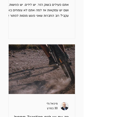
אתם פעילים בשוק הזר. יש לידים. יש פגישות. פה
ושם יש עסקאות אז למה אתם לא צומחים באופן
עקבי? רוב החברות שאני פוגש מנסות לפתור את
הבעיה הלא נכונה. הן מזהות סימפטומים ומטפלות
רק בהם ולא בגורם שמייצר אותם. דוגמאות
לסימפטומים: המסר “לא עובד” צריך יותר לידים אין
מספיק עסקאות ב - Pipeline לא נסגרות מספיק
עסקאות אלו בוודאי בעיות, אך בעיות הן אלו
התוצאות של בעיה עמוקה יותר. הטעות היא
לחשוב שאם נבצע שינויים או נגדיל תקציב
השיווק/מכירות, כמו עוד קמפיין (כדי להשיג לידים),
עוד איש מכירות
מיכאל גלי
30 במרץ