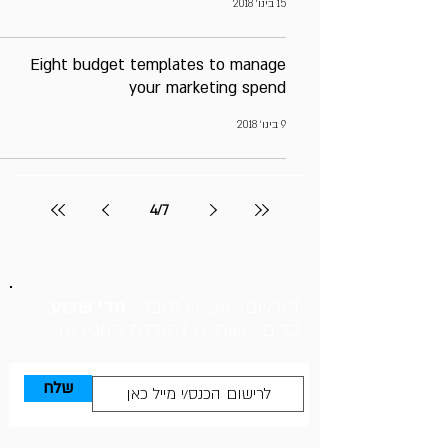
15 בינו׳ 2018
Eight budget templates to manage
your marketing spend
9 בינו׳ 2018
4
/
7
הירשם/י עכשיו וקבל/י
מדי שבוע
כלים יישומיים להגדלת המכירות
שלח