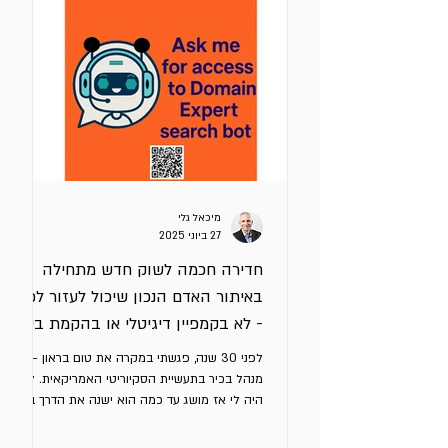
(כלכליות ואחרות) אם יבחר בכם – מה יוצא לו
מזה. כדי שהיא תעבוד עבורכם באמת, היא חייבת
לטפל בבעיה קונקרטית של הלקוח ולהציג יתרון
ברור על החלופות בשוק, כזה שיגרום לו לעצור,
להתעניין ולפתוח דיאלוג. למה כל
מיכאל גלי
27 ביוני 2025
חדירה חכמה לשוק חדש מתחילה
באיתור האדם הנכון שיכול לעזור לכם
- לא בקמפיין דיגיטלי או בהקמת ביתן
מרשים בתערוכה
לפני 30 שנה, פגשתי במקרה את טום בראון –
מנהל בכיר בתעשיית הסקיוריטי האמריקאית. לא
היה לי אז מושג עד כמה הוא ישנה את הדרך בה
אני חושב על...