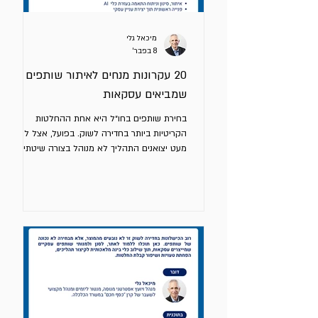
מיכאל גלי
8 בפבר׳
20 עקרונות מנחים לאיתור שותפים
שמביאים עסקאות
בחירת שותפים בחו״ל היא אחת ההחלטות
הקריטיות ביותר בחדירה לשוק. בפועל, אצל לא
מעט יצואנים התהליך לא מנוהל בצורה שיטתית
אלא אינטואיטיבית. לפניכם 17 עקרונות מנחים
לבחירת שותפים בחו״ל. שליטה ואחריות על
התהליך איתור שותף הוא משימה שלכם ולא של
גורם חיצוני. קחו אחריות מלאה על התהליך. ניתן
להיעזר בגורמים חיצוניים, אך הניהול שלכם. קודם
בוחרים שוק בתהליך יזום ורק אח"כ שותף. פנייה
נכנסת משותף פוטנציאלי אינה תהליך יזום. הבנת
השוק והערוצים לפני בחירת שותף השקיעו מאמץ
בלימוד שוק היעד ל