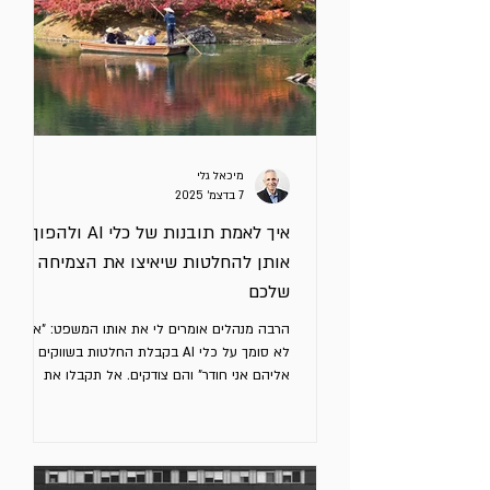
מיכאל גלי
7 בדצמ׳ 2025
איך לאמת תובנות של כלי AI ולהפוך
אותן להחלטות שיאיצו את הצמיחה
שלכם
הרבה מנהלים אומרים לי את אותו המשפט: "אני
לא סומך על כלי AI בקבלת החלטות בשווקים
אליהם אני חודר" והם צודקים. אל תקבלו את
התשובה הראשונה של הכלי כעובדה, גם אם היא
נראית הגיונית. כלי AI מצוינים בזיהוי דפוסים, גיבוש
תובנות, הצלבת מידע ובהצפת נקודות שלא חשבתם
עליהן, אבל חובה לאמת, לאתגר ולדייק את