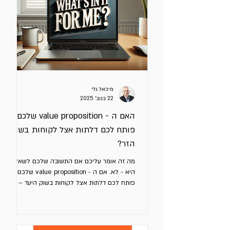
מיכאל גלי
22 בנוב׳ 2025
האם ה - value proposition שלכם
פותח לכם דלתות אצל לקוחות בשוק
הזר?
מה זה אומר עליכם אם התשובה שלכם לשאלה
היא - לא. אם ה - value proposition שלכם לא
פותח לכם דלתות אצל לקוחות בשוק היעד – יש
סיכוי גבוה שהוא לא מבוסס על מה שקורה אצל
המתחרים, אלא רק על מה שאתם חושבים. ה -
value proposition שלכם היא הבטחה ממוקדת
שמבהירה ללקוח מה יקבל במונחי תועלות