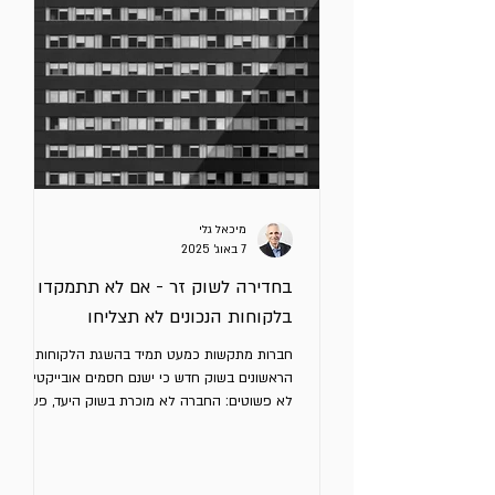
התוצרים לפני שמתחילים ליישם. והאמת זה ממש
קל! כשלא עושים את זה, שימוש בכלי AI עלול
להוביל לבחירות שגויות. זה מאמר רביעי בסדרה.
למטה תמצאו לינקים לשלושת המאמרים הקודמים.
הנה ארבעה עקרונות
מיכאל גלי
7 באוג׳ 2025
בחדירה לשוק זר - אם לא תתמקדו
בלקוחות הנכונים לא תצליחו
חברות מתקשות כמעט תמיד בהשגת הלקוחות
הראשונים בשוק חדש כי ישנם חסמים אובייקטיביים
לא פשוטים: החברה לא מוכרת בשוק היעד, פערי
שפה ותרבות,...