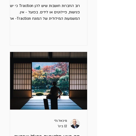
רוב החברות חושבות שיש להן Traction כי יש
פגישות, פיילוטים או לידים. בפועל - אין.
המשמעות המילולית של המונח Traction- אחיזה
/ אחיזה בקרקע, כמו גלגל שמתחיל לתפוס את
הכביש. בשיווק המשמעות של המונח הוא סדרת
אירועים שמוכיחים שהשוק מגיב לפעילות השיווק
והמכירות שלכם. ב – GTM יש Traction כאשר יש
Fit מוכח בין 4 החלטות: קהל מטרה מוגדר בעיה
ספציפית מסר שמניע לפעולה ערוץ מכירה
אפקטיבי שמייצרים מכירות תוך זיהוי דפוסים
חוזרים מתי תדעו שיש לכם Traction בשוק בו
אתם פועלים אותו פרופיל לקוחות
מיכאל גלי
12 בינו׳