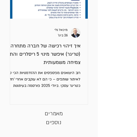
מיכאל גלי
26 בינו׳
איך זיהוי רכישה של חברה מתחרה
(טריגר) איפשר מינוי 5 ריסלרים והתניע
צמיחה משמעותית
רוב היצואנים מפספסים את ההזדמנויות הכי טובות
לאיתור שותפים – כי הם לא עוקבים אחרי ‘חדשות’
כטריגר עסקי. ביולי 2025 פורסמה בעיתונות
הכלכלית האירופית הודעה על מו"מ לרכישה של
חברה גרמנית תעשייתית בינונית וותיקה על ידי
קבוצה אירופית גדולה ומבוססת. המוצר המרכזי
של החברה הגרמנית הוא מוצר שמשתלב בקווי
מאמרים
ייצור ומשפר את הביצועים שלהם. זה סוג מוצר
נוספים
שריסלרים חזקים בענף חייבים שיהיה להם בסל.
החברה הגרמנית היא אחת משלושה שחקנים