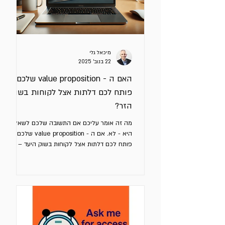
מיכאל גלי
22 בנוב׳ 2025
האם ה - value proposition שלכם
פותח לכם דלתות אצל לקוחות בשוק
הזר?
מה זה אומר עליכם אם התשובה שלכם לשאלה
היא - לא. אם ה - value proposition שלכם לא
פותח לכם דלתות אצל לקוחות בשוק היעד – יש
סיכוי גבוה שהוא לא מבוסס על מה שקורה אצל
המתחרים, אלא רק על מה שאתם חושבים. ה -
value proposition שלכם היא הבטחה ממוקדת
שמבהירה ללקוח מה יקבל במונחי תועלות
(כלכליות ואחרות) אם יבחר בכם – מה יוצא לו
מזה. כדי שהיא תעבוד עבורכם באמת, היא חייבת
לטפל בבעיה קונקרטית של הלקוח ולהציג יתרון