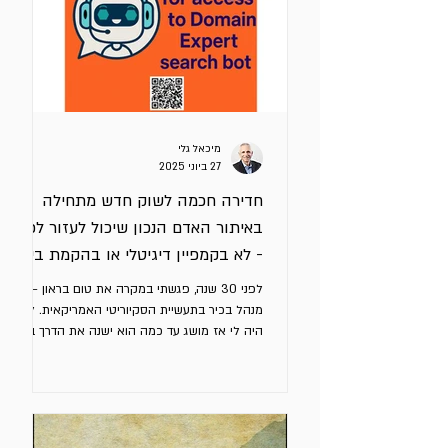
ברור על החלופות בשוק, כזה שיגרום לו לעצור,
להתעניין ולפתוח דיאלוג. למה כל
מיכאל גלי
27 ביוני 2025
חדירה חכמה לשוק חדש מתחילה
באיתור האדם הנכון שיכול לעזור לכם
- לא בקמפיין דיגיטלי או בהקמת ביתן
מרשים בתערוכה
לפני 30 שנה, פגשתי במקרה את טום בראון –
מנהל בכיר בתעשיית הסקיוריטי האמריקאית. לא
היה לי אז מושג עד כמה הוא ישנה את הדרך בה
אני חושב על...