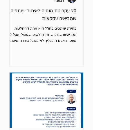
8 בפבר׳
20 עקרונות מנחים לאיתור שותפים
שמביאים עסקאות
בחירת שותפים בחו״ל היא אחת ההחלטות
הקריטיות ביותר בחדירה לשוק. בפועל, אצל לא
מעט יצואנים התהליך לא מנוהל בצורה שיטתית
אלא אינטואיטיבית. לפניכם 17 עקרונות מנחים
לבחירת שותפים בחו״ל. שליטה ואחריות על
התהליך איתור שותף הוא משימה שלכם ולא של
גורם חיצוני. קחו אחריות מלאה על התהליך. ניתן
להיעזר בגורמים חיצוניים, אך הניהול שלכם. קודם
בוחרים שוק בתהליך יזום ורק אח"כ שותף. פנייה
נכנסת משותף פוטנציאלי אינה תהליך יזום. הבנת
השוק והערוצים לפני בחירת שותף השקיעו מאמץ
בלימוד שוק היעד ל