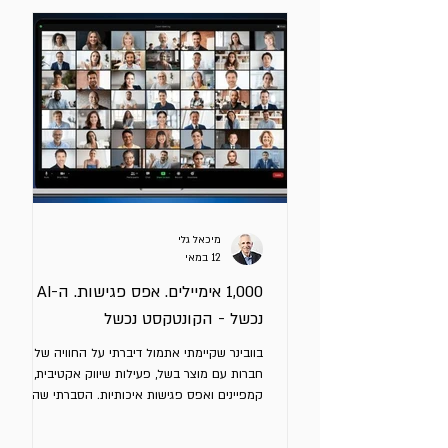
מיכאל גלי
12 במאי
1,000 אימיילים. אפס פגישות. ה-AI לא
נכשל - הקונטקסט נכשל
בוובינר שקיימתי אתמול דיברתי על החוויה של
חברות עם מוצר בשל, פעילות שיווק אקטיבית,
קמפיינים ואפס פגישות איכותיות. הסברתי שה –
AI לא נכשל. המנהלים נכשלו - כי לא הנחו את
הכלי כך שיוכל למצות את יכולותיו (שהן יוצאות מן