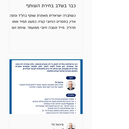
כבר בשלב בחירת השותף
כשחברה ישראלית מאתרת שותף בחו"ל ופונה
אליו, בתסריט החיובי קורה כמעט תמיד אותו
תהליך. מייל תגובה חיובי ממועמד. שיחת זום
טובה. על פניו התלהבות מהמוצר שלכם. ובתוך
ימים – ברור לנו - מצאנו את השותף שלנו. זו הטיה
נפוצה מאוד. מהניסיון שלי זו אחת הסיבות
המרכזיות לכישלון חדירה לשוק חדש. איך אני יודע
– לי בעבר זה קרה יותר מפעם אחת. הבעיה
מנהלים נוטים לאופטימיות יתר לגבי ביצועי השותף
העתידיים - רק משום שהוא מגלה עניין. עניין
ראשוני מצד גורם מתורגם בטעות ליכולת. הצהרת
כוונה נתפסת כהתחייב
מיכאל גלי