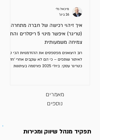
מיכאל גלי
26 בינו׳
איך זיהוי רכישה של חברה מתחרה
(טריגר) איפשר מינוי 5 ריסלרים והתניע
צמיחה משמעותית
רוב היצואנים מפספסים את ההזדמנויות הכי טובות
לאיתור שותפים – כי הם לא עוקבים אחרי ‘חדשות’
כטריגר עסקי. ביולי 2025 פורסמה בעיתונות
הכלכלית האירופית הודעה על מו"מ לרכישה של
חברה גרמנית תעשייתית בינונית וותיקה על ידי
קבוצה אירופית גדולה ומבוססת. המוצר המרכזי
של החברה הגרמנית הוא מוצר שמשתלב בקווי
מאמרים
ייצור ומשפר את הביצועים שלהם. זה סוג מוצר
נוספים
שריסלרים חזקים בענף חייבים שיהיה להם בסל.
החברה הגרמנית היא אחת משלושה שחקנים
וותיקים שמחזיקים ביחד נתח שוק של 90%
באירופה. אני מייעץ בשלוש
תפקיד מנהל שיווק ומכירות