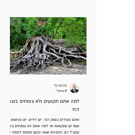
הכלל). עד לפני כמה חודשים דברנו על פרומפטים.
היום כבר למדנו שהביצועים קשורים באופן ישיר
לבניית קונטקסט מאוד ברור שבתוכו ה - AI יפעל.
כול החברות משתמשות היום באותם מודלים, קונים
את אותם כלי outbound ועובדים עם אותם
Signals: שינויי תפקיד, סבבי גיוס, פעילות
בלינקדאין,
מיכאל גלי
8 באפר׳
למה אתם תקועים ולא צומחים בשוק
הזר
אתם פעילים בשוק הזר. יש לידים. יש פגישות. פה
ושם יש עסקאות אז למה אתם לא צומחים באופן
עקבי? רוב החברות שאני פוגש מנסות לפתור את