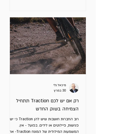
חושבים ששיפור ה - GTM שלכם תלוי במרדף
אחרי הכלים הטובים ביותר (FOMO). זה ממש לא
מה שצריך להטריד אתכם. רוב מערכות ה -
Outbound לא אפקטיביות בגלל בחירה בכלים
לא מתאימים או לא מעודכנים, אלא מסיבות
אחרות: Context חלש, ICP לא מדויק, Signals
גנריים או לא מתאימים ו - Triggeing לא נכון.
סיגנל (Signal) הוא אירוע, שינוי או מצ
מיכאל גלי
30 במרץ
רק אם יש לכם Traction תתחיל
הצמיחה בשוק החדש
רוב החברות חושבות שיש להן Traction כי יש
פגישות, פיילוטים או לידים. בפועל - אין.
המשמעות המילולית של המונח Traction- אחיזה