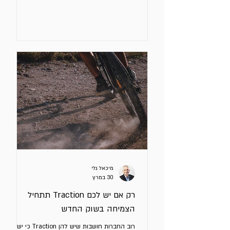
הבעיה הלא נכונה. הן מזהות סימפטומים ומטפלות
רק בהם ולא בגורם שמייצר אותם. דוגמאות
לסימפטומים: המסר “לא עובד” צריך יותר לידים אין
מספיק עסקאות ב - Pipeline לא נסגרות מספיק
עסקאות אלו בוודאי בעיות, אך בעיות הן אלו
התוצאות של בעיה עמוקה יותר. הטעות היא
לחשוב שאם נבצע שינויים או נגדיל תקציב
השיווק/מכירות, כמו עוד קמפיין (כדי להשיג לידים),
עוד איש מכירות
מיכאל גלי
30 במרץ
רק אם יש לכם Traction תתחיל
הצמיחה בשוק החדש
רוב החברות חושבות שיש להן Traction כי יש