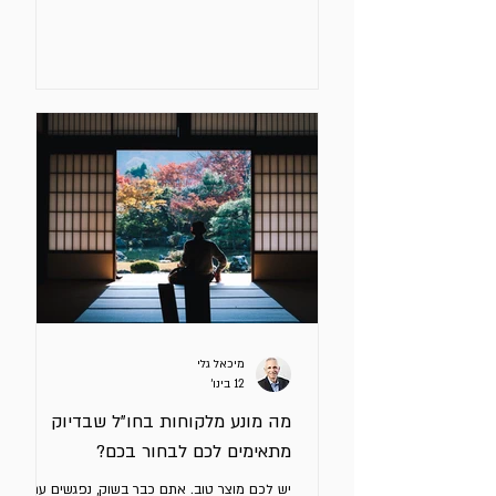
/ אחיזה בקרקע, כמו גלגל שמתחיל לתפוס את
הכביש. בשיווק המשמעות של המונח הוא סדרת
אירועים שמוכיחים שהשוק מגיב לפעילות השיווק
והמכירות שלכם. ב – GTM יש Traction כאשר יש
Fit מוכח בין 4 החלטות: קהל מטרה מוגדר בעיה
ספציפית מסר שמניע לפעולה ערוץ מכירה
אפקטיבי שמייצרים מכירות תוך זיהוי דפוסים
חוזרים מתי תדעו שיש לכם Traction בשוק בו
אתם פועלים אותו פרופיל לקוחות
מיכאל גלי
12 בינו׳
מה מונע מלקוחות בחו"ל שבדיוק
מתאימים לכם לבחור בכם?
יש לכם מוצר טוב. אתם כבר בשוק, נפגשים עם