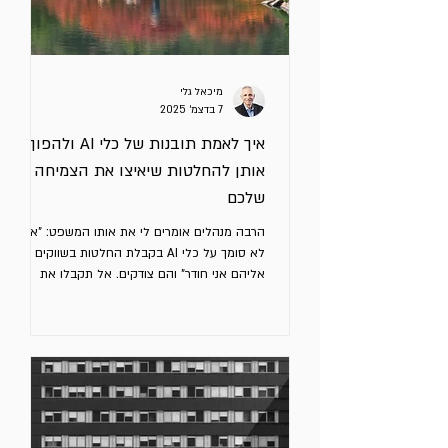
מיכאל גלי
7 בדצמ׳ 2025
איך לאמת תובנות של כלי AI ולהפוך
אותן להחלטות שיאיצו את הצמיחה
שלכם
הרבה מנהלים אומרים לי את אותו המשפט: "אני
לא סומך על כלי AI בקבלת החלטות בשווקים
אליהם אני חודר" והם צודקים. אל תקבלו את
התשובה הראשונה של הכלי כעובדה, גם אם היא
נראית הגיונית. כלי AI מצוינים בזיהוי דפוסים, גיבוש
תובנות, הצלבת מידע ובהצפת נקודות שלא חשבתם
עליהן, אבל חובה לאמת, לאתגר ולדייק את
התוצרים לפני שמתחילים ליישם. והאמת זה ממש
קל! כשלא עושים את זה, שימוש בכלי AI עלול
להוביל לבחירות שגויות. זה מאמר רביעי בסדרה.
למטה תמצאו לינקים לשלושת המאמרים הקודמים.