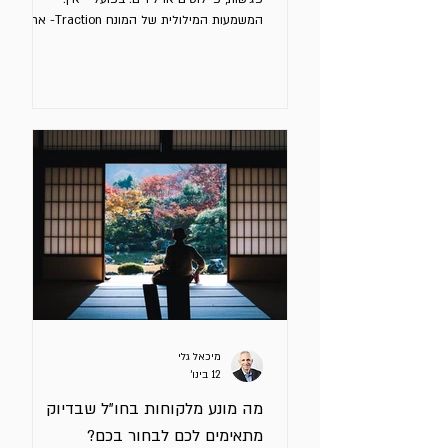
המשמעות המילולית של המונח Traction- אחיזה
/ אחיזה בקרקע, כמו גלגל שמתחיל לתפוס את
הכביש. בשיווק המשמעות של המונח הוא סדרת
אירועים שמוכיחים שהשוק מגיב לפעילות השיווק
והמכירות שלכם. ב – GTM יש Traction כאשר יש
Fit מוכח בין 4 החלטות: קהל מטרה מוגדר בעיה
ספציפית מסר שמניע לפעולה ערוץ מכירה
אפקטיבי שמייצרים מכירות תוך זיהוי דפוסים
חוזרים מתי תדעו שיש לכם Traction בשוק בו
אתם פועלים אותו פרופיל לקוחות
מיכאל גלי
12 בינו׳
מה מונע מלקוחות בחו"ל שבדיוק
מתאימים לכם לבחור בכם?