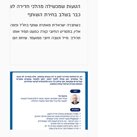
הטעות שמכשילה מהלכי חדירה לשוק
כבר בשלב בחירת השותף
כשחברה ישראלית מאתרת שותף בחו"ל ופונה
אליו, בתסריט החיובי קורה כמעט תמיד אותו
תהליך. מייל תגובה חיובי ממועמד. שיחת זום
טובה. על פניו התלהבות מהמוצר שלכם. ובתוך
ימים – ברור לנו - מצאנו את השותף שלנו. זו הטיה
נפוצה מאוד. מהניסיון שלי זו אחת הסיבות
המרכזיות לכישלון חדירה לשוק חדש. איך אני יודע
– לי בעבר זה קרה יותר מפעם אחת. הבעיה
מנהלים נוטים לאופטימיות יתר לגבי ביצועי השותף
העתידיים - רק משום שהוא מגלה עניין. עניין
ראשוני מצד גורם מתורגם בטעות ליכולת. הצהרת
כוונה נתפסת כהתחייב