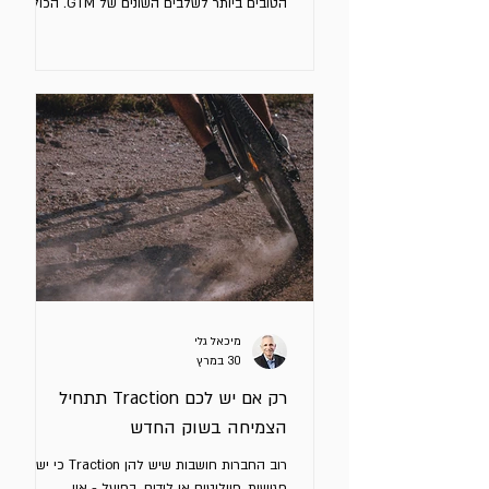
הטובים ביותר לשלבים השונים של GTM. הכול
מוצג בתרשימים מעוצבים היטב בעזרת AI. אתם
חושבים ששיפור ה - GTM שלכם תלוי במרדף
אחרי הכלים הטובים ביותר (FOMO). זה ממש לא
מה שצריך להטריד אתכם. רוב מערכות ה -
Outbound לא אפקטיביות בגלל בחירה בכלים
לא מתאימים או לא מעודכנים, אלא מסיבות
אחרות: Context חלש, ICP לא מדויק, Signals
גנריים או לא מתאימים ו - Triggeing לא נכון.
סיגנל (Signal) הוא אירוע, שינוי או מצ
מיכאל גלי
30 במרץ
רק אם יש לכם Traction תתחיל
הצמיחה בשוק החדש
רוב החברות חושבות שיש להן Traction כי יש
פגישות, פיילוטים או לידים. בפועל - אין.