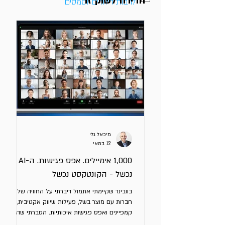
חדירה לשוק זר
לרבות דיוורים וסמסים
מיכאל גלי
12 במאי
1,000 אימיילים. אפס פגישות. ה-AI לא
נכשל - הקונטקסט נכשל
בוובינר שקיימתי אתמול דיברתי על החוויה של
חברות עם מוצר בשל, פעילות שיווק אקטיבית,
קמפיינים ואפס פגישות איכותיות. הסברתי שה –
AI לא נכשל. המנהלים נכשלו - כי לא הנחו את