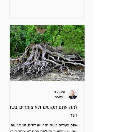
הכלי כך שיוכל למצות את יכולותיו (שהן יוצאות מן
הכלל). עד לפני כמה חודשים דברנו על פרומפטים.
היום כבר למדנו שהביצועים קשורים באופן ישיר
לבניית קונטקסט מאוד ברור שבתוכו ה - AI יפעל.
כול החברות משתמשות היום באותם מודלים, קונים
את אותם כלי outbound ועובדים עם אותם
Signals: שינויי תפקיד, סבבי גיוס, פעילות
בלינקדאין,
מיכאל גלי
8 באפר׳
למה אתם תקועים ולא צומחים בשוק
הזר
אתם פעילים בשוק הזר. יש לידים. יש פגישות. פה
ושם יש עסקאות אז למה אתם לא צומחים באופן