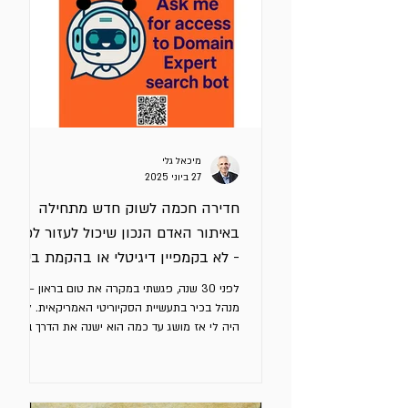
לטפל בבעיה קונקרטית של הלקוח ולהציג יתרון
ברור על החלופות בשוק, כזה שיגרום לו לעצור,
להתעניין ולפתוח דיאלוג. למה כל
מיכאל גלי
27 ביוני 2025
חדירה חכמה לשוק חדש מתחילה
באיתור האדם הנכון שיכול לעזור לכם
- לא בקמפיין דיגיטלי או בהקמת ביתן
מרשים בתערוכה
לפני 30 שנה, פגשתי במקרה את טום בראון –
מנהל בכיר בתעשיית הסקיוריטי האמריקאית. לא
היה לי אז מושג עד כמה הוא ישנה את הדרך בה
אני חושב על...