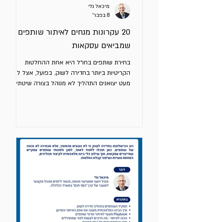
מיכאל גלי
8 בפבר׳
20 עקרונות מנחים לאיתור שותפים
שמביאים עסקאות
בחירת שותפים בחו״ל היא אחת ההחלטות
הקריטיות ביותר בחדירה לשוק. בפועל, אצל לא
מעט יצואנים התהליך לא מנוהל בצורה שיטתית
אלא אינטואיטיבית. לפניכם 17 עקרונות מנחים
לבחירת שותפים בחו״ל. שליטה ואחריות על
התהליך איתור שותף הוא משימה שלכם ולא של
גורם חיצוני. קחו אחריות מלאה על התהליך. ניתן
להיעזר בגורמים חיצוניים, אך הניהול שלכם. קודם
בוחרים שוק בתהליך יזום ורק אח"כ שותף. פנייה
נכנסת משותף פוטנציאלי אינה תהליך יזום. הבנת
השוק והערוצים לפני בחירת שותף השקיעו מאמץ
בלימוד שוק היעד ל