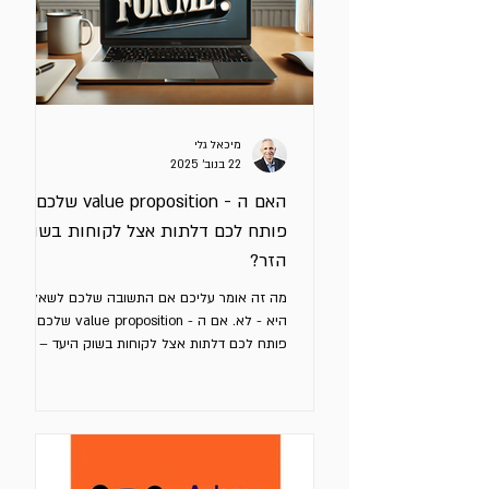
מיכאל גלי
22 בנוב׳ 2025
האם ה - value proposition שלכם
פותח לכם דלתות אצל לקוחות בשוק
הזר?
מה זה אומר עליכם אם התשובה שלכם לשאלה
היא - לא. אם ה - value proposition שלכם לא
פותח לכם דלתות אצל לקוחות בשוק היעד – יש
סיכוי גבוה שהוא לא מבוסס על מה שקורה אצל
המתחרים, אלא רק על מה שאתם חושבים. ה -
value proposition שלכם היא הבטחה ממוקדת
שמבהירה ללקוח מה יקבל במונחי תועלות
(כלכליות ואחרות) אם יבחר בכם – מה יוצא לו
מזה. כדי שהיא תעבוד עבורכם באמת, היא חייבת