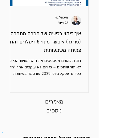
מיכאל גלי
26 בינו׳
איך זיהוי רכישה של חברה מתחרה
(טריגר) איפשר מינוי 5 ריסלרים והתניע
צמיחה משמעותית
רוב היצואנים מפספסים את ההזדמנויות הכי טובות
לאיתור שותפים – כי הם לא עוקבים אחרי ‘חדשות’
כטריגר עסקי. ביולי 2025 פורסמה בעיתונות
הכלכלית האירופית הודעה על מו"מ לרכישה של
חברה גרמנית תעשייתית בינונית וותיקה על ידי
קבוצה אירופית גדולה ומבוססת. המוצר המרכזי
של החברה הגרמנית הוא מוצר שמשתלב בקווי
מאמרים
ייצור ומשפר את הביצועים שלהם. זה סוג מוצר
נוספים
שריסלרים חזקים בענף חייבים שיהיה להם בסל.
החברה הגרמנית היא אחת משלושה שחקנים
וותיקים שמחזיקים ביחד נתח שוק של 90%
באירופה. אני מייעץ בשלוש