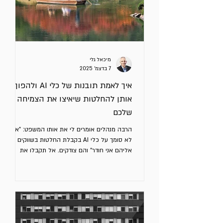
מיכאל גלי
7 בדצמ׳ 2025
איך לאמת תובנות של כלי AI ולהפוך
אותן להחלטות שיאיצו את הצמיחה
שלכם
הרבה מנהלים אומרים לי את אותו המשפט: "אני
לא סומך על כלי AI בקבלת החלטות בשווקים
אליהם אני חודר" והם צודקים. אל תקבלו את
התשובה הראשונה של הכלי כעובדה, גם אם היא
נראית הגיונית. כלי AI מצוינים בזיהוי דפוסים, גיבוש
תובנות, הצלבת מידע ובהצפת נקודות שלא חשבתם
עליהן, אבל חובה לאמת, לאתגר ולדייק את
התוצרים לפני שמתחילים ליישם. והאמת זה ממש
קל! כשלא עושים את זה, שימוש בכלי AI עלול