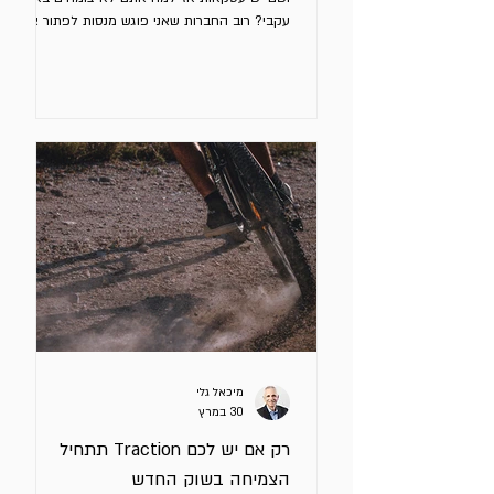
עקבי? רוב החברות שאני פוגש מנסות לפתור את
הבעיה הלא נכונה. הן מזהות סימפטומים ומטפלות
רק בהם ולא בגורם שמייצר אותם. דוגמאות
לסימפטומים: המסר “לא עובד” צריך יותר לידים אין
מספיק עסקאות ב - Pipeline לא נסגרות מספיק
עסקאות אלו בוודאי בעיות, אך בעיות הן אלו
התוצאות של בעיה עמוקה יותר. הטעות היא
לחשוב שאם נבצע שינויים או נגדיל תקציב
השיווק/מכירות, כמו עוד קמפיין (כדי להשיג לידים),
עוד איש מכירות
מיכאל גלי
30 במרץ
רק אם יש לכם Traction תתחיל
הצמיחה בשוק החדש